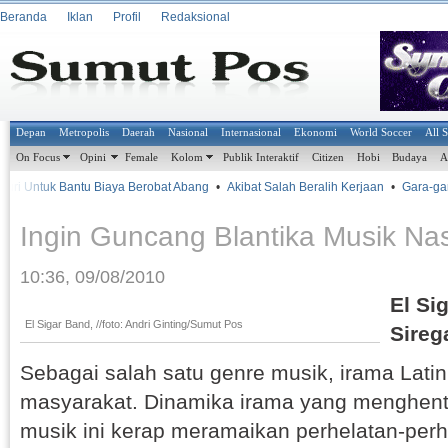
Beranda
Iklan
Profil
Redaksional
Depan
Metropolis
Daerah
Nasional
Internasional
Ekonomi
World Soccer
All 
On Focus
Opini
Female
Kolom
Publik Interaktif
Citizen
Hobi
Budaya
A
ri Untuk Bantu Biaya Berobat Abang
•
Akibat Salah Beralih Kerjaan
•
Gara-gara
Ingin Guncang Blantika Musik Nas
10:36, 09/08/2010
El Si
El Sigar Band, //foto: Andri Ginting/Sumut Pos
Sireg
Sebagai salah satu genre musik, irama Latin
masyarakat. Dinamika irama yang menghent
musik ini kerap meramaikan perhelatan-perh