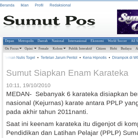
Beranda
Iklan
Profil
Redaksional
Depan
Metropolis
Daerah
Nasional
Internasional
Ekonomi
World Soccer
All 
On Focus
Opini
Female
Kolom
Publik Interaktif
Citizen
Hobi
Budaya
A
 Teman Nulis Togel
•
Tertelan Jarum Pentol
•
Kena Hipnotis
•
Dirampok di WC
Sumut Siapkan Enam Karateka
10:11, 19/10/2010
MEDAN- Sebanyak 6 karateka disiapkan ber
nasional (Kejurnas) karate antara PPLP yan
pada akhir tahun 2011nanti.
Saat ini keenam karateka itu digenjot di ko
Pendidikan dan Latihan Pelajar (PPLP) Suma