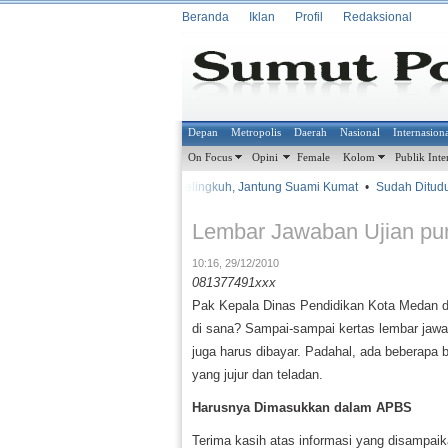
Beranda
Iklan
Profil
Redaksional
Depan
Metropolis
Daerah
Nasional
Internasion
On Focus
Opini
Female
Kolom
Publik Inte
•
•
Istri Selingkuh, Jantung Suami Kumat
•
Sudah Dituduh
METROSIANA
Lembar Jawaban Ujian pu
10:16, 29/12/2010
081377491xxx
Pak Kepala Dinas Pendidikan Kota Medan d
di sana? Sampai-sampai kertas lembar jawab
juga harus dibayar. Padahal, ada beberapa b
yang jujur dan teladan.
Harusnya Dimasukkan dalam APBS
Terima kasih atas informasi yang disampai