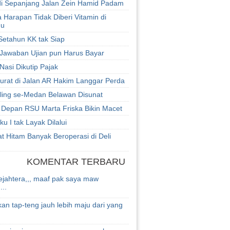
i Sepanjang Jalan Zein Hamid Padam
 Harapan Tidak Diberi Vitamin di
du
Setahun KK tak Siap
Jawaban Ujian pun Harus Bayar
asi Dikutip Pajak
urat di Jalan AR Hakim Langgar Perda
pling se-Medan Belawan Disunat
i Depan RSU Marta Friska Bikin Macet
ku I tak Layak Dilalui
at Hitam Banyak Beroperasi di Deli
KOMENTAR TERBARU
ejahtera,,, maaf pak saya maw
...
an tap-teng jauh lebih maju dari yang