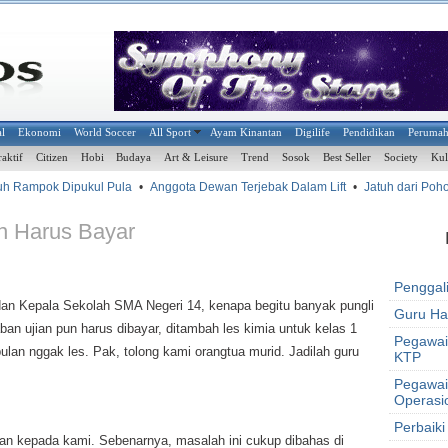
al
Ekonomi
World Soccer
All Sport
Ayam Kinantan
Digilife
Pendidikan
Peruma
raktif
Citizen
Hobi
Budaya
Art & Leisure
Trend
Sosok
Best Seller
Society
Kul
 Rampok Dipukul Pula
•
Anggota Dewan Terjebak Dalam Lift
•
Jatuh dari Poho
n Harus Bayar
Penggal
an Kepala Sekolah SMA Negeri 14, kenapa begitu banyak pungli
Guru Har
an ujian pun harus dibayar, ditambah les kimia untuk kelas 1
Pegawai
ulan nggak les. Pak, tolong kami orangtua murid. Jadilah guru
KTP
Pegawai
Operasi
Perbaiki
kan kepada kami. Sebenarnya, masalah ini cukup dibahas di