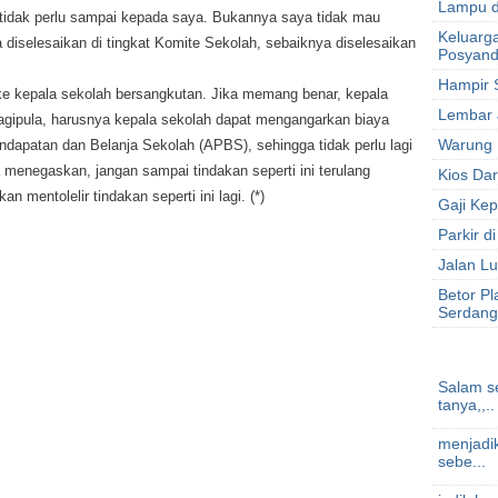
Lampu d
, tidak perlu sampai kepada saya. Bukannya saya tidak mau
Keluarga
 diselesaikan di tingkat Komite Sekolah, sebaiknya diselesaikan
Posyan
Hampir 
 ke kepala sekolah bersangkutan. Jika memang benar, kepala
Lembar 
Lagipula, harusnya kepala sekolah dapat mengangarkan biaya
Warung N
ndapatan dan Belanja Sekolah (APBS), sehingga tidak perlu lagi
 menegaskan, jangan sampai tindakan seperti ini terulang
Kios Dar
n mentolelir tindakan seperti ini lagi. (*)
Gaji Ke
Parkir d
Jalan Lu
Betor Pl
Serdang
Salam s
tanya,,.. 
menjadik
sebe...