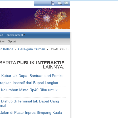
han
Sportainment
iner
Xpresi
n Kelapa
•
Gara-gara Ciuman
•
•
Harusnya Lima gol
•
Ayam
AYAM KINANTAN
BERITA
PUBLIK INTERAKTIF
LAINNYA:
i Kubur tak Dapat Bantuan dari Pemko
apkan Insentif dari Bupati Langkat
 Kelurahan Minta Rp40 Ribu untuk
 Dishub di Terminal tak Dapat Uang
onal
 Jalan di Pasar Inpres Simpang Kuala