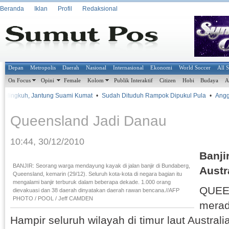
Beranda
Iklan
Profil
Redaksional
Depan
Metropolis
Daerah
Nasional
Internasional
Ekonomi
World Soccer
All 
On Focus
Opini
Female
Kolom
Publik Interaktif
Citizen
Hobi
Budaya
A
 Selingkuh, Jantung Suami Kumat
•
Sudah Dituduh Rampok Dipukul Pula
•
Anggot
Queensland Jadi Danau
10:44, 30/12/2010
Banji
BANJIR: Seorang warga mendayung kayak di jalan banjir di Bundaberg,
Austr
Queensland, kemarin (29/12). Seluruh kota-kota di negara bagian itu
mengalami banjir terburuk dalam beberapa dekade. 1.000 orang
QUEE
dievakuasi dan 38 daerah dinyatakan daerah rawan bencana.//AFP
PHOTO / POOL / Jeff CAMDEN
merad
Hampir seluruh wilayah di timur laut Australi