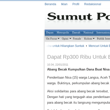
Beranda
Iklan
Profil
Redaksional
Depan
Metropolis
Daerah
Nasional
Internasion
On Focus
Opini
Female
Kolom
Publik Inte
•
•
Isap Sabu untuk Hilangkan Suntuk
•
Mencuri Untuk Ba
METROSIANA
Dapat Rp300 Ribu Untuk B
10:34, 22/01/2011
Abang Becak Kumpulkan Dana Buat Nisa
Penderitaan Nisa (15) warga Langsa, Aceh T
warga. Buktinya, perkumpulan abang beca
Aksi solidaritas para abang becak tersebut,
Dengan hati yang tergugah atas penderitaan y
para abang becak itu langsung mengumpula