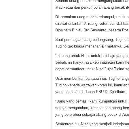
Setelah abang becak itu mengumpulkan uang
atau ketua dari perkumpulan abang becak it
Dikarenakan uang sudah terkumpul, untuk 
dirawat di lantai IV, ruang Ketumbar. Bahka
Djoelham Binjai, Drg Susyanto, beserta Ros
Saat pembagian uang berlangsung, Tugino t
Tugino tak kuasa menahan air matanya. Seak
“Ini uang untuk Nisa, untuk beli baju yang 
Sebab, ini hanya rasa keprihatinkan kami k
dapat bermanfaat untuk Nisa,” ujar Tigino 
Usai memberikan bantauan itu, Tugino lan
Tugino kepada wartawan koran ini, bantuan
yang berjualan di depan RSU Dr Djoelham.
“Uang yang berhasil kami kumpulkan untuk 
seraya mengatakan, keprihatinan abang becak
yang berprofesi sebagai abang becak di Ac
Sementara itu, Nisa yang menjadi kekejaman i