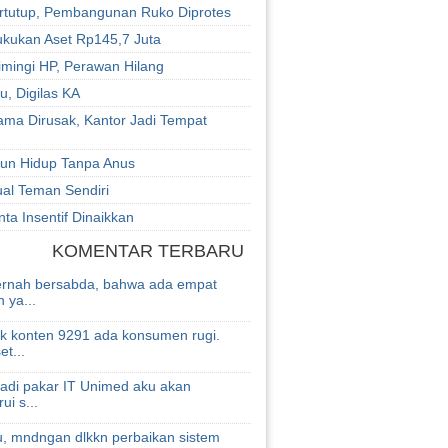
ertutup, Pembangunan Ruko Diprotes
ukukan Aset Rp145,7 Juta
imingi HP, Perawan Hilang
u, Digilas KA
ama Dirusak, Kantor Jadi Tempat
hun Hidup Tanpa Anus
ual Teman Sendiri
ta Insentif Dinaikkan
KOMENTAR TERBARU
ernah bersabda, bahwa ada empat
 ya...
k konten 9291 ada konsumen rugi.
et...
jadi pakar IT Unimed aku akan
ui s...
u, mndngan dlkkn perbaikan sistem