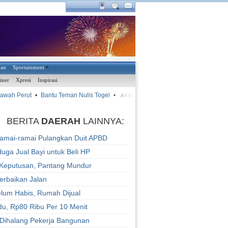
han
Sportainment
iner
Xpresi
Inspirasi
wah Perut
•
Bantu Teman Nulis Togel
•
•
CEO Bintang Medan
AYAM KINANTAN
BERITA
DAERAH
LAINNYA:
mai-ramai Pulangkan Duit APBD
uga Jual Bayi untuk Beli HP
Keputusan, Pantang Mundur
erbaikan Jalan
lum Habis, Rumah Dijual
ndu, Rp80 Ribu Per 10 Menit
Dihalang Pekerja Bangunan