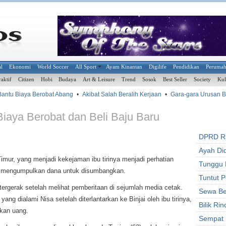
al
Ekonomi
World Soccer
All Sport
Ayam Kinantan
Digilife
Pendidikan
Peruma
raktif
Citizen
Hobi
Budaya
Art & Leisure
Trend
Sosok
Best Seller
Society
Kul
ntu Biaya Berobat Abang
•
Akibat Salah Beralih Kerjaan
•
Gara-gara Urusan Ba
iaya Berobat dan Beli Baju Baru
DPRD Ra
Ayah Did
imur, yang menjadi kekejaman ibu tirinya menjadi perhatian
Tunggu 
k mengumpulkan dana untuk disumbangkan.
Tuntut P
 tergerak setelah melihat pemberitaan di sejumlah media cetak.
Sewa Be
ang dialami Nisa setelah diterlantarkan ke Binjai oleh ibu tirinya,
Bilik Ri
kan uang.
Sempat 