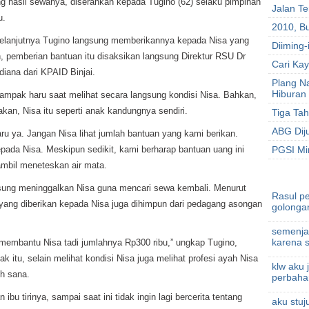
 hasil sewanya, diserahkan kepada Tugino (62) selaku pimpinan
Jalan T
u.
2010, B
selanjutnya Tugino langsung memberikannya kepada Nisa yang
Diiming-
n, pemberian bantuan itu disaksikan langsung Direktur RSU Dr
Cari Kay
diana dari KPAID Binjai.
Plang N
Hiburan
ampak haru saat melihat secara langsung kondisi Nisa. Bahkan,
an, Nisa itu seperti anak kandungnya sendiri.
Tiga Ta
ABG Dij
baru ya. Jangan Nisa lihat jumlah bantuan yang kami berikan.
epada Nisa. Meskipun sedikit, kami berharap bantuan uang ini
PGSI Min
sambil meneteskan air mata.
gsung meninggalkan Nisa guna mencari sewa kembali. Menurut
Rasul p
 yang diberikan kepada Nisa juga dihimpun dari pedagang asongan
golongan
semenja
karena s
membantu Nisa tadi jumlahnya Rp300 ribu,” ungkap Tugino,
 itu, selain melihat kondisi Nisa juga melihat profesi ayah Nisa
klw aku 
eh sana.
perbahar
bu tirinya, sampai saat ini tidak ingin lagi bercerita tentang
aku stuj