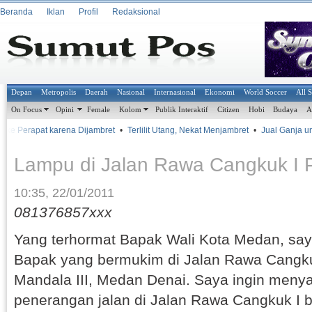
Beranda
Iklan
Profil
Redaksional
Depan
Metropolis
Daerah
Nasional
Internasional
Ekonomi
World Soccer
All 
On Focus
Opini
Female
Kolom
Publik Interaktif
Citizen
Hobi
Budaya
A
 ke Perapat karena Dijambret
•
Terlilit Utang, Nekat Menjambret
•
Jual Ganja untu
Lampu di Jalan Rawa Cangkuk I
10:35, 22/01/2011
081376857xxx
Yang terhormat Bapak Wali Kota Medan, say
Bapak yang bermukim di Jalan Rawa Cangkuk
Mandala III, Medan Denai. Saya ingin meny
penerangan jalan di Jalan Rawa Cangkuk I