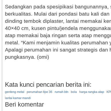
Sedangkan pada spesipikasi bangunannya, 
berkualitas. Mulai dari pondasi batu kali dan
dinding tembok diplaster, lantai memakai k
40×40 cm, kusen pintu/jendela menggunakan
atap memakai baja ringan serta atap meng
metal. “Kami menjamin kualitas perumahan 
Apalagi perumahan ini sangat strategis dan 
pungkasnya. (omi)
Kata kunci pencarian berita ini:
genteng metal
perumahan tipe 36
rumah btn
bola
harga rangka atap
KP
lantai kamar mandi
Beri komentar