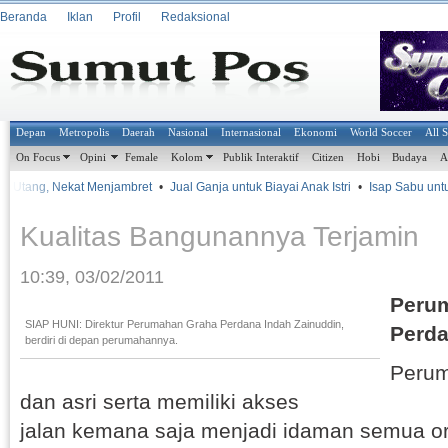
Beranda
Iklan
Profil
Redaksional
Depan
Metropolis
Daerah
Nasional
Internasional
Ekonomi
World Soccer
All 
On Focus
Opini
Female
Kolom
Publik Interaktif
Citizen
Hobi
Budaya
A
lit Utang, Nekat Menjambret
•
Jual Ganja untuk Biayai Anak Istri
•
Isap Sabu untuk
Kualitas Bangunannya Terjamin
10:39, 03/02/2011
Peru
SIAP HUNI: Direktur Perumahan Graha Perdana Indah Zainuddin,
Perda
berdiri di depan perumahannya.
Peru
dan asri serta memiliki akses
jalan kemana saja menjadi idaman semua ora