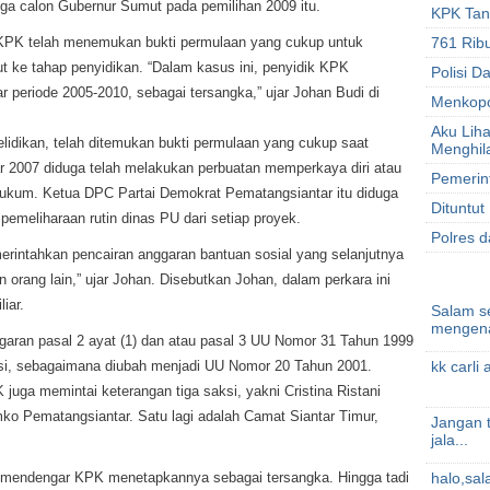
uga calon Gubernur Sumut pada pemilihan 2009 itu.
KPK Tan
KPK telah menemukan bukti permulaan yang cukup untuk
761 Ribu
t ke tahap penyidikan. “Dalam kasus ini, penyidik KPK
Polisi D
periode 2005-2010, sebagai tersangka,” ujar Johan Budi di
Menkopo
Aku Liha
lidikan, telah ditemukan bukti permulaan yang cukup saat
Menghil
ar 2007 diduga telah melakukan perbuatan memperkaya diri atau
Pemerin
 hukum. Ketua DPC Partai Demokrat Pematangsiantar itu diduga
Dituntut
emeliharaan rutin dinas PU dari setiap proyek.
Polres d
merintahkan pencairan anggaran bantuan sosial yang selanjutnya
 orang lain,” ujar Johan. Disebutkan Johan, dalam perkara ini
iar.
Salam s
mengena
aran pasal 2 ayat (1) dan atau pasal 3 UU Nomor 31 Tahun 1999
psi, sebagaimana diubah menjadi UU Nomor 20 Tahun 2001.
kk carli 
 juga memintai keterangan tiga saksi, yakni Cristina Ristani
ko Pematangsiantar. Satu lagi adalah Camat Siantar Timur,
Jangan t
jala...
 mendengar KPK menetapkannya sebagai tersangka. Hingga tadi
halo,sa