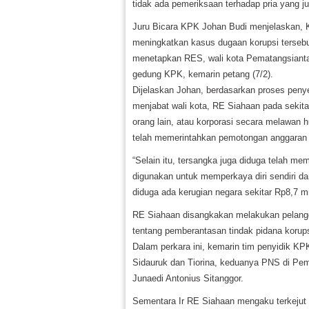
tidak ada pemeriksaan terhadap pria yang j
Juru Bicara KPK Johan Budi menjelaskan, 
meningkatkan kasus dugaan korupsi tersebu
menetapkan RES, wali kota Pematangsiantar 
gedung KPK, kemarin petang (7/2).
Dijelaskan Johan, berdasarkan proses penye
menjabat wali kota, RE Siahaan pada sekit
orang lain, atau korporasi secara melawan
telah memerintahkan pemotongan anggaran p
“Selain itu, tersangka juga diduga telah me
digunakan untuk memperkaya diri sendiri dan
diduga ada kerugian negara sekitar Rp8,7 mil
RE Siahaan disangkakan melakukan pelangg
tentang pemberantasan tindak pidana koru
Dalam perkara ini, kemarin tim penyidik KPK
Sidauruk dan Tiorina, keduanya PNS di Pem
Junaedi Antonius Sitanggor.
Sementara Ir RE Siahaan mengaku terkejut