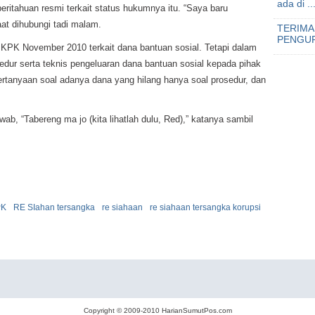
ada di ..
tahuan resmi terkait status hukumnya itu. “Saya baru
at dihubungi tadi malam.
TERIMA
PENGUR
KPK November 2010 terkait dana bantuan sosial. Tetapi dalam
dur serta teknis pengeluaran dana bantuan sosial kepada pihak
ertanyaan soal adanya dana yang hilang hanya soal prosedur, dan
b, “Tabereng ma jo (kita lihatlah dulu, Red),” katanya sambil
PK
RE SIahan tersangka
re siahaan
re siahaan tersangka korupsi
Copyright © 2009-2010
HarianSumutPos.com