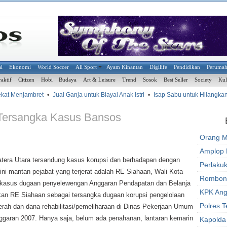
al
Ekonomi
World Soccer
All Sport
Ayam Kinantan
Digilife
Pendidikan
Peruma
raktif
Citizen
Hobi
Budaya
Art & Leisure
Trend
Sosok
Best Seller
Society
Kul
kat Menjambret
•
Jual Ganja untuk Biayai Anak Istri
•
Isap Sabu untuk Hilangkan 
 Tersangka Kasus Bansos
Orang Me
Amplop 
tera Utara tersandung kasus korupsi dan berhadapan dengan
Perlaku
ni mantan pejabat yang terjerat adalah RE Siahaan, Wali Kota
Rombong
 kasus dugaan penyelewengan Anggaran Pendapatan dan Belanja
KPK Ang
n RE Siahaan sebagai tersangka dugaan korupsi pengelolaan
Polres 
aerah dan dana rehabilitasi/pemeliharaan di Dinas Pekerjaan Umum
garan 2007. Hanya saja, belum ada penahanan, lantaran kemarin
Kapolda