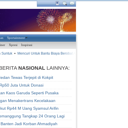
han
Sportainment
iner
Xpresi
Inspirasi
Suntuk
•
Mencuri Untuk Bantu Biaya Berobat Abang
•
•
Munta
AYAM KINANTAN
BERITA
NASIONAL
LAINNYA:
dan Tewas Terjepit di Kokpit
Rp50 Juta Untuk Donasi
kan Kaos Garuda Seperti Pusaka
an Menakertrans Kecelakaan
kut Rp44 M Uang Syamsul Arifin
Temanggung Tangkap 24 Orang Lagi
 Banten Jadi Korban Ahmadiyah