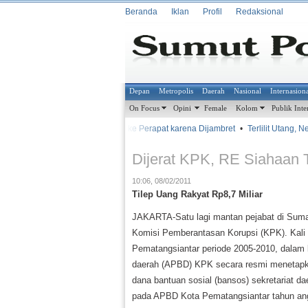
Beranda
Iklan
Profil
Redaksional
Depan
Metropolis
Daerah
Nasional
Internasion
On Focus
Opini
Female
Kolom
Publik Inte
•
•
Batal ke Perapat karena Dijambret
•
Terlilit Utang, Ne
METROSIANA
Dijerat KPK, RE Siahaan
10:06, 08/02/2011
Tilep Uang Rakyat Rp8,7 Miliar
JAKARTA-Satu lagi mantan pejabat di Suma
Komisi Pemberantasan Korupsi (KPK). Kali i
Pematangsiantar periode 2005-2010, dalam
daerah (APBD) KPK secara resmi menetapka
dana bantuan sosial (bansos) sekretariat d
pada APBD Kota Pematangsiantar tahun ang