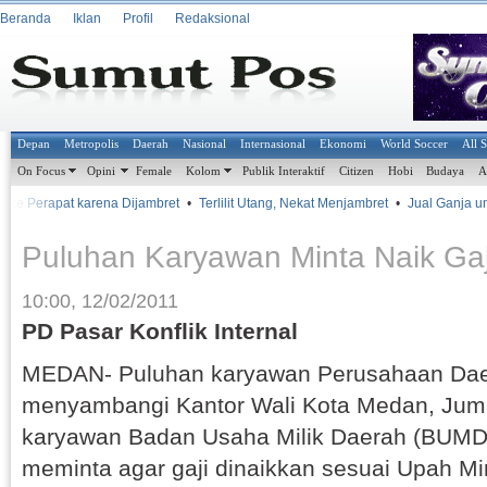
Beranda
Iklan
Profil
Redaksional
Depan
Metropolis
Daerah
Nasional
Internasional
Ekonomi
World Soccer
All 
On Focus
Opini
Female
Kolom
Publik Interaktif
Citizen
Hobi
Budaya
A
ke Perapat karena Dijambret
•
Terlilit Utang, Nekat Menjambret
•
Jual Ganja untu
Puluhan Karyawan Minta Naik Gaj
10:00, 12/02/2011
PD Pasar Konflik Internal
MEDAN- Puluhan karyawan Perusahaan Dae
menyambangi Kantor Wali Kota Medan, Jumat
karyawan Badan Usaha Milik Daerah (BUMD)
meminta agar gaji dinaikkan sesuai Upah 