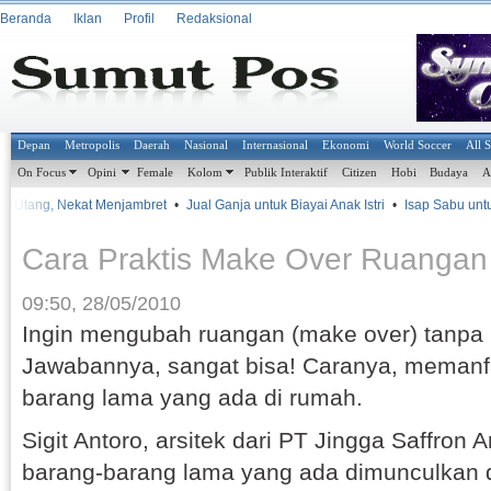
Beranda
Iklan
Profil
Redaksional
Depan
Metropolis
Daerah
Nasional
Internasional
Ekonomi
World Soccer
All 
On Focus
Opini
Female
Kolom
Publik Interaktif
Citizen
Hobi
Budaya
A
lit Utang, Nekat Menjambret
•
Jual Ganja untuk Biayai Anak Istri
•
Isap Sabu untu
Cara Praktis Make Over Ruangan
09:50, 28/05/2010
Ingin mengubah ruangan (make over) tanpa 
Jawabannya, sangat bisa! Caranya, memanf
barang lama yang ada di rumah.
Sigit Antoro, arsitek dari PT Jingga Saffron 
barang-barang lama yang ada dimunculkan 