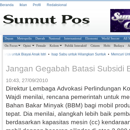
Beranda
Iklan
Profil
Redaksional
Depan
Metropolis
Daerah
Nasional
Internasional
Ekonomi
World Soccer
All 
On Focus
Opini
Female
Kolom
Publik Interaktif
Citizen
Hobi
Budaya
A
anja untuk Biayai Anak Istri
•
Isap Sabu untuk Hilangkan Suntuk
•
Mencuri Untu
Jangan Gegabah Batasi Subsidi
10:43, 27/09/2010
Direktur Lembaga Advokasi Perlindungan K
Wajdi menilai, rencana pemerintah untuk me
Bahan Bakar Minyak (BBM) bagi mobil produk
tepat. Dia menilai, alangkah lebih baik pemb
berdasarkan kapasitas mesin (cc) kendaraan