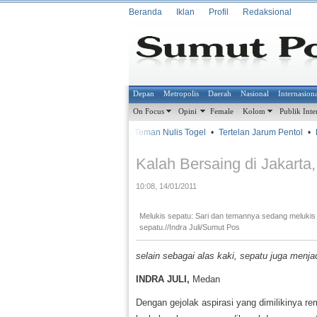
Beranda
Iklan
Profil
Redaksional
Depan
Metropolis
Daerah
Nasional
Internasion
On Focus
Opini
Female
Kolom
Publik Inte
•
•
Bantu Teman Nulis Togel
•
Tertelan Jarum Pentol
•
Ke
METROSIANA
Kalah Bersaing di Jakarta
10:08, 14/01/2011
Melukis sepatu: Sari dan temannya sedang melukis
sepatu.//Indra Juli/Sumut Pos
selain sebagai alas kaki, sepatu juga menj
INDRA JULI,
Medan
Dengan gejolak aspirasi yang dimilikinya re