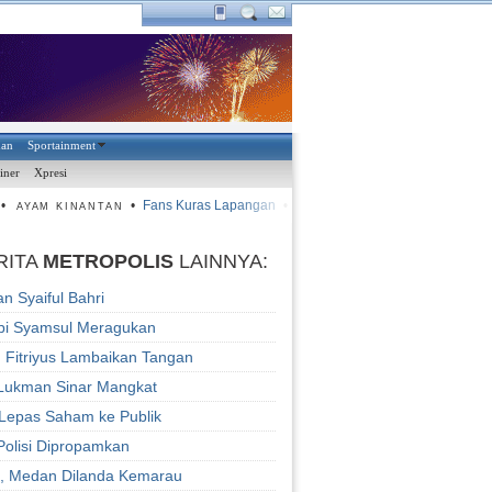
han
Sportainment
iner
Xpresi
•
Fans Kuras Lapangan
•
Panpel Nonton Fans Kuras Lapan
AYAM KINANTAN
RITA
METROPOLIS
LAINNYA:
an Syaiful Bahri
npi Syamsul Meragukan
, Fitriyus Lambaikan Tangan
Lukman Sinar Mangkat
Lepas Saham ke Publik
olisi Dipropamkan
i, Medan Dilanda Kemarau