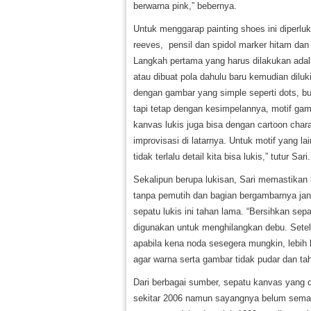
berwarna pink,” bebernya.
Untuk menggarap painting shoes ini diperluk
reeves, pensil dan spidol marker hitam dan
Langkah pertama yang harus dilakukan adal
atau dibuat pola dahulu baru kemudian diluki
dengan gambar yang simple seperti dots, bub
tapi tetap dengan kesimpelannya, motif ga
kanvas lukis juga bisa dengan cartoon charac
improvisasi di latarnya. Untuk motif yang lai
tidak terlalu detail kita bisa lukis,” tutur Sari.
Sekalipun berupa lukisan, Sari memastikan 
tanpa pemutih dan bagian bergambarnya janga
sepatu lukis ini tahan lama. “Bersihkan sep
digunakan untuk menghilangkan debu. Setela
apabila kena noda sesegera mungkin, lebih b
agar warna serta gambar tidak pudar dan ta
Dari berbagai sumber, sepatu kanvas yang d
sekitar 2006 namun sayangnya belum semara