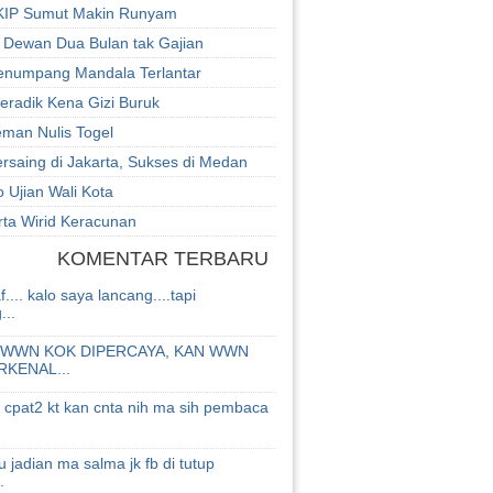
 KIP Sumut Makin Runyam
 Dewan Dua Bulan tak Gajian
enumpang Mandala Terlantar
eradik Kena Gizi Buruk
eman Nulis Togel
rsaing di Jakarta, Sukses di Medan
o Ujian Wali Kota
rta Wirid Keracunan
KOMENTAR TERBARU
.... kalo saya lancang....tapi
..
... WWN KOK DIPERCAYA, KAN WWN
RKENAL...
h cpat2 kt kan cnta nih ma sih pembaca
jadian ma salma jk fb di tutup
.