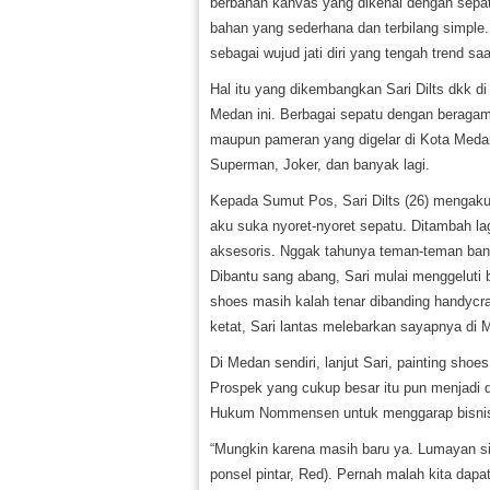
berbahan kanvas yang dikenal dengan sepatu
bahan yang sederhana dan terbilang simple. 
sebagai wujud jati diri yang tengah trend saat
Hal itu yang dikembangkan Sari Dilts dkk di
Medan ini. Berbagai sepatu dengan beragam 
maupun pameran yang digelar di Kota Medan. 
Superman, Joker, dan banyak lagi.
Kepada Sumut Pos, Sari Dilts (26) mengaku i
aku suka nyoret-nyoret sepatu. Ditambah la
aksesoris. Nggak tahunya teman-teman bany
Dibantu sang abang, Sari mulai menggeluti b
shoes masih kalah tenar dibanding handycra
ketat, Sari lantas melebarkan sayapnya di 
Di Medan sendiri, lanjut Sari, painting sho
Prospek yang cukup besar itu pun menjadi d
Hukum Nommensen untuk menggarap bisnis 
“Mungkin karena masih baru ya. Lumayan sih
ponsel pintar, Red). Pernah malah kita dapat