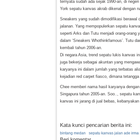
ternyata sudah ada sejak 1990-an, di neger
York sepatu kanvas akrab dikenal dengan 
Sneakers yang sudah dimodifikasi berawal da
jalanan. Yang mempopulerkan sepatu kanvas
seperti Arks dan Tutu menjadi orang-orang
dalam ‘Sneakers Whothinkfamous’. Tutu da
kembali tahun 2006-an.
Di negara Asia, trend sepatu lukis kanvas i
juga bekerja sebagai akuntan yang mengawal
karyanya ini dalam jumlah yang terbatas ali
kejadian red carpet fiasco, dimana tetangg
Chee memberi nama hasil karyanya dengan n
Singapura tahun 2005-an. Soo.., sepatu kanva
kanvas ini jarang di jual bebas, kebanyakan di
Kata kunci pencarian berita ini:
bintang medan
sepatu kanvas jalan ade irma
Beri komentar