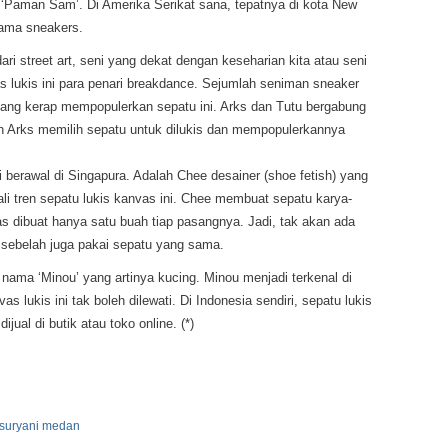
i ‘Paman Sam’. Di Amerika Serikat sana, tepatnya di kota New
nama sneakers.
ri street art, seni yang dekat dengan keseharian kita atau seni
 lukis ini para penari breakdance. Sejumlah seniman sneaker
 yang kerap mempopulerkan sepatu ini. Arks dan Tutu bergabung
n Arks memilih sepatu untuk dilukis dan mempopulerkannya
ni berawal di Singapura. Adalah Chee desainer (shoe fetish) yang
i tren sepatu lukis kanvas ini. Chee membuat sepatu karya-
as dibuat hanya satu buah tiap pasangnya. Jadi, tak akan ada
a sebelah juga pakai sepatu yang sama.
ama ‘Minou’ yang artinya kucing. Minou menjadi terkenal di
s lukis ini tak boleh dilewati. Di Indonesia sendiri, sepatu lukis
jual di butik atau toko online. (*)
 suryani medan