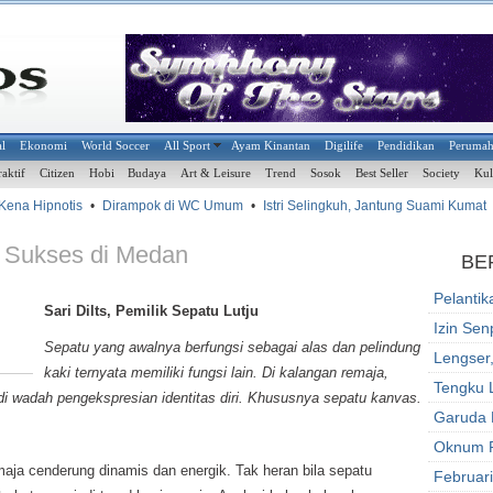
al
Ekonomi
World Soccer
All Sport
Ayam Kinantan
Digilife
Pendidikan
Peruma
raktif
Citizen
Hobi
Budaya
Art & Leisure
Trend
Sosok
Best Seller
Society
Kul
na Hipnotis
•
Dirampok di WC Umum
•
Istri Selingkuh, Jantung Suami Kumat
•
, Sukses di Medan
BE
Pelantik
Sari Dilts, Pemilik Sepatu Lutju
Izin Se
Sepatu yang awalnya berfungsi sebagai alas dan pelindung
Lengser
kaki ternyata memiliki fungsi lain. Di kalangan remaja,
Tengku 
adi wadah pengekspresian identitas diri. Khususnya sepatu kanvas.
Garuda 
Oknum P
maja cenderung dinamis dan energik. Tak heran bila sepatu
Februar