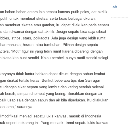
ah ......
an bahan-bahan antara lain sepatu kanvas putih polos, cat akrilik
 putih untuk membuat sketsa, serta kuas berbagai ukuran.
ah membuat sketsa atau gambar, itu dapat dilakukan pada sepatu
s dan diwarnai dengan cat akrilik.Design sepatu bisa saja dibuat
bles, strips, stars, polkadots. Ada juga design yang lebih rumit
mbar manusia, hewan, atau tumbuhan. Pilihan design sepatu
ters. “Motif figur ini yang lebih rumit karena dibarengi dengan
n biasa kita buat sendiri. Kalau pembeli punya motif sendiri selagi
karyanya tidak luntur bahkan dapat dicuci dengan sabun lembut
n disikat terlalu keras. Berikut beberapa tips dari Sari agar
atu dengan sikat sepatu yang lembut dan kering setelah selesai
h bersih, simpan ditempat yang kering. Bersihkan dengan air
aik usap saja dengan sabun dan air bila diperlukan. Itu dilakukan
han lama,” sarannya.
imodifikasi menjadi sepatu lukis kanvas, masuk di Indonesia
k seperti sekarang ini. Yang menarik, trend sepatu lukis kanvas