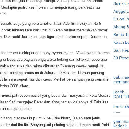
 kets menjadi trend bagi remaja. Apalagi kalau bukan karena
Seleksi
Meskipun justru kesimplean itu menjadi ruang berkreativitas
Anggota
 ini.
Calon P
 Sepatu Lutju yang beralamat di Jalan Ade Irma Suryani No 5
Abang B
corak lukisan lucu dan unik itu kerap terlihat meramaikan bazar
Bantu T
Dari motif ikan, kue, juga figur tokoh karton seperti Doraemon,
Kalah Be
Sari Rej
de tersebut didapat dari hoby nyoret-nyoret. “Awalnya sih karena
30 Pese
gi di beberapa bagian sengaja aku bolong dan letakkan beberapa
ak yang suka dan minta dibuatkan,” kenang cewek mungil ini.
isnis painting shoes ini di Jakarta 2006 silam. Namun painting
pak maaf
ft lainnya seperti tas dan kaos. Melihat persaingan yang semakin
memang.
Medan 2008 silam.
jiaahh
es mendapat respon positif yang besar dari masyarakat kota Medan.
DAH TE
asar Sari mengajak Peter dan Koto, teman kuliahnya di Fakultas
hrs lebi
ini dengan serius.
......
 bang, cukup-cukup untuk beli Blackbarry (salah satu jenis
gmn mau 
 order dari ibu-ibu Bhayangkari painting sepatu dengan motif Polri
kodonk..