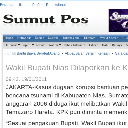
Beranda
Iklan
Profil
Redaksional
Depan
Metropolis
Daerah
Nasional
Internasional
Ekonomi
World Soccer
All 
On Focus
Opini
Female
Kolom
Publik Interaktif
Citizen
Hobi
Budaya
A
ri Untuk Bantu Biaya Berobat Abang
•
Akibat Salah Beralih Kerjaan
•
Gara-gara
Wakil Bupati Nias Dilaporkan ke 
09:42, 19/01/2011
JAKARTA-Kasus dugaan korupsi bantuan p
bencana tsunami di Kabupaten Nias, Sumate
anggaran 2006 diduga ikut melibatkan Wakil 
Temazaro Harefa. KPK pun diminta memerik
“Sesuai pengakuan Bupati, Wakil Bupati iku