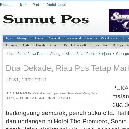
Beranda
Iklan
Profil
Redaksional
Depan
Metropolis
Daerah
Nasional
Internasional
Ekonomi
World Soccer
All 
On Focus
Opini
Female
Kolom
Publik Interaktif
Citizen
Hobi
Budaya
A
ri Untuk Bantu Biaya Berobat Abang
•
Akibat Salah Beralih Kerjaan
•
Gara-gar
Dua Dekade, Riau Pos Tetap Mar
10:31, 19/01/2011
PEKA
BATU PERTAMA: Peletakan batu pertama Grha Pena Riau, Senin
malam
(17/1).//TEGUH SAID MUFTI/RIAU POS/RPG
dua d
berlangsung semarak, penuh suka cita. Terl
dan undangan di Hotel The Premiere, Senin (