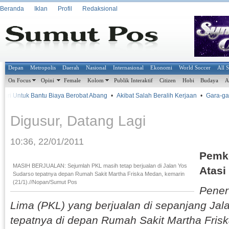
Beranda
Iklan
Profil
Redaksional
Depan
Metropolis
Daerah
Nasional
Internasional
Ekonomi
World Soccer
All 
On Focus
Opini
Female
Kolom
Publik Interaktif
Citizen
Hobi
Budaya
A
ri Untuk Bantu Biaya Berobat Abang
•
Akibat Salah Beralih Kerjaan
•
Gara-gar
Digusur, Datang Lagi
10:36, 22/01/2011
Pemk
MASIH BERJUALAN: Sejumlah PKL masih tetap berjualan di Jalan Yos
Atasi
Sudarso tepatnya depan Rumah Sakit Martha Friska Medan, kemarin
(21/1).//Nopan/Sumut Pos
Pener
Lima (PKL) yang berjualan di sepanjang Jal
tepatnya di depan Rumah Sakit Martha Fris