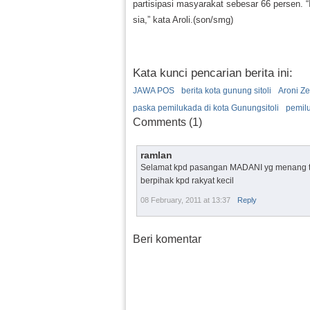
partisipasi masyarakat sebesar 66 persen. “I
sia,” kata Aroli.(son/smg)
Kata kunci pencarian berita ini:
JAWA POS
berita kota gunung sitoli
Aroni Z
paska pemilukada di kota Gunungsitoli
pemilu
Comments (1)
ramlan
Selamat kpd pasangan MADANI yg menang tel
berpihak kpd rakyat kecil
08 February, 2011 at 13:37
Reply
Beri komentar