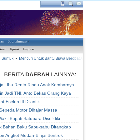
han
Sportainment
iner
Xpresi
Inspirasi
Suntuk
•
Mencuri Untuk Bantu Biaya Berobat Abang
•
•
Sama
AYAM KINANTAN
BERITA
DAERAH
LAINNYA:
Ajal, Ibu Renta Rindu Anak Kembarnya
gin Jadi TNI, Anto Bekas Orang Kaya
at Eselon III Dilantik
 Sepeda Motor Dihajar Massa
Wakil Bupati Batubara Diselidiki
 Bahan Baku Sabu-sabu Ditangkap
pir Angkot Medan-Binjai Bentrok