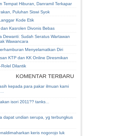
n Tempat Hiburan, Danramil Terkapar
rakan, Puluhan Siswi Syok
Langgar Kode Etik
 dan Kasrolen Divonis Bebas
a Dewanti: Sudah Seratus Wartawan
lak Wawancara
erhamburan Menyelamatkan Diri
san KTP dan KK Online Diresmikan
Rolel Dilantik
KOMENTAR TERBARU
asih kepada para pakar ilmuan kami
..
akan isori 2011?? tanks...
a dapat undian serupa, yg terbungkus
naldimaharkan keris nogorojo luk