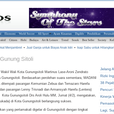
al
Ekonomi
World Soccer
All Sport
Ayam Kinantan
Digilife
Pendidikan
Peruma
raktif
Citizen
Hobi
Budaya
Art & Leisure
Trend
Sosok
Best Seller
Society
Kul
ekat Menjambret
•
Jual Ganja untuk Biayai Anak Istri
•
Isap Sabu untuk Hilangkan 
Gunung Sitoli
Jelang 
kil Wali Kota Gunungsitoli Martinus Lase-Aroni Zendrato
Rizki In
a Gunungsitoli. Berdasarkan perolehan suara sementara, MADANI
38 Pejab
ua ditempati pasangan Kemurnian Zebua dan Temazaro Harefa
 dan pasangan Lenny Trisnadi dan Armansyah Harefa (Lentera)
Pencuri
Kota Gunungsitoli Drs Aroli Hulu MM, Jumat (4/2), mengatakan,
Kinerja 
ukada) di Kota Gunungsitoli berlangsung sukses.
Pemasok
an yang pertamakali digelar di Gunungsitoli dengan tingkat
Lagi, Su