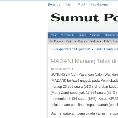
Beranda
Iklan
Profil
Redaksional
Depan
Metropolis
Daerah
Nasional
Internasion
On Focus
Opini
Female
Kolom
Publik Inte
•
•
Batal ke Perapat karena Dijambret
•
Terlilit Utang, N
METROSIANA
MADANI Menang Telak di 
10:03, 07/02/2011
GUNUNGSITOLI- Pasangan Calon Wali dan Wa
(MADANI) berhasil unggul, pada Pemilukad
meraup 26.899 suara (51%), di urutan ked
(Murni-Zaro) sebanyak 17.564 suara (33 %)
memeroleh 8.134 suara (15%). Ketua KPUD 
pelaksanaan pemilihan kepala daerah (pemil
Dia mengatakan, pemilukada kali ini merupak