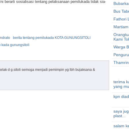
ni berarti sosialisasi tentang pelaksanaan pemilukada tidak sia-
Bubarka
Bus Tab
Fathori 
Martiam
Orangtu
endrato
berita tentang pemilukada KOTA GUNUNGSITOLI
Kami To
 kada gunungsitoli
Warga B
Penguru
Thamrin-
ak d g.sitoli semoga menjadi pemimpin yg lbh bujaksana &
terima k
yang mu.
kpn diad
saya jug
plast...
salam ke