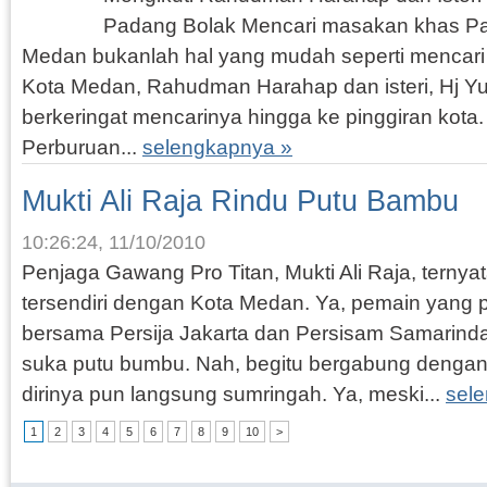
Padang Bolak Mencari masakan khas Pa
Medan bukanlah hal yang mudah seperti mencar
Kota Medan, Rahudman Harahap dan isteri, Hj Yu
berkeringat mencarinya hingga ke pinggiran kota.
Perburuan...
selengkapnya »
Mukti Ali Raja Rindu Putu Bambu
10:26:24, 11/10/2010
Penjaga Gawang Pro Titan, Mukti Ali Raja, ternya
tersendiri dengan Kota Medan. Ya, pemain yang
bersama Persija Jakarta dan Persisam Samarinda 
suka putu bumbu. Nah, begitu bergabung dengan 
dirinya pun langsung sumringah. Ya, meski...
sel
1
2
3
4
5
6
7
8
9
10
>