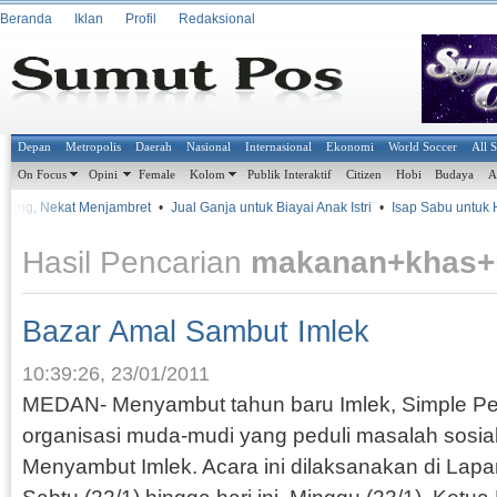
Beranda
Iklan
Profil
Redaksional
Depan
Metropolis
Daerah
Nasional
Internasional
Ekonomi
World Soccer
All 
On Focus
Opini
Female
Kolom
Publik Interaktif
Citizen
Hobi
Budaya
A
ang, Nekat Menjambret
•
Jual Ganja untuk Biayai Anak Istri
•
Isap Sabu untuk Hila
Hasil Pencarian
makanan+khas
Bazar Amal Sambut Imlek
10:39:26, 23/01/2011
MEDAN- Menyambut tahun baru Imlek, Simple Pe
organisasi muda-mudi yang peduli masalah sosia
Menyambut Imlek. Acara ini dilaksanakan di Lap