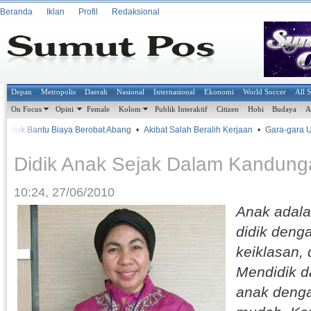
Beranda
Iklan
Profil
Redaksional
Depan
Metropolis
Daerah
Nasional
Internasional
Ekonomi
World Soccer
All 
On Focus
Opini
Female
Kolom
Publik Interaktif
Citizen
Hobi
Budaya
A
k Bantu Biaya Berobat Abang
•
Akibat Salah Beralih Kerjaan
•
Gara-gara Urusa
Didik Anak Sejak Dalam Kandung
10:24, 27/06/2010
Anak adal
didik deng
keiklasan,
Mendidik 
anak denga