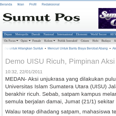
Beranda
Iklan
Profil
Redaksional
Depan
Metropolis
Daerah
Nasional
Internasional
Ekonomi
World Soccer
All 
On Focus
Opini
Female
Kolom
Publik Interaktif
Citizen
Hobi
Budaya
A
Sabu untuk Hilangkan Suntuk
•
Mencuri Untuk Bantu Biaya Berobat Abang
•
Aki
Demo UISU Ricuh, Pimpinan Aksi
10:32, 22/01/2011
MEDAN- Aksi unjukrasa yang dilakukan pul
Universitas Islam Sumatera Utara (UISU) J
berakhir ricuh. Sebab, satpam kampus mela
semula berjalan damai, Jumat (21/1) sekitar
Walau tetap dihadang satpam, mahasiswa t