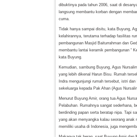
dibuktinya pada tahun 2006, saat di desan
langsung membantu korban dengan membang
cuma.
Tidak hanya sampai disitu, kata Buyung, Ag
kelahirannya, terutama terhadap fasilitas
pembangunan Masjid Baiturrahman dan Gedun
membantu lantai keramik pembangunan “ Ke
kata Buyung.
Kemudian, sambung Buyung, Agus Nursali
yang lebih dikenal Harun Bisu. Rumah terseb
Indra mengunjungi rumah tersebut, istri d
sekeluarga kepada Pak Ahan (Agus Nursalim)
Menurut Buyung Amir, orang tua Agus Nursal
Pelabuhan. Rumahnya sangat sederhana, be
berdinding papan serta beratap nipa. Tapi s
yang akan menyangka kalau seorang anak n
memiliki usaha di Indonesia, juga mengemb
Makanya tak heran, saat Buyung Amir dan M