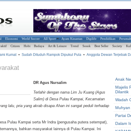
al
Ekonomi
World Soccer
All Sport
Ayam Kinantan
Digilife
Pendidikan
Peruma
raktif
Citizen
Hobi
Budaya
Art & Leisure
Trend
Sosok
Best Seller
Society
Kul
mi Kumat
•
Sudah Dituduh Rampok Dipukul Pula
•
Anggota Dewan Terjebak Dala
yarakat
Anak Ne
DR Agus Nursalim
Majelis
Dilantik
Terlahir dengan nama Lim Ju Kuang (Agus
Salim) di Desa Pulau Kampai, Kecamatan
Wadah C
ng lalu, pria yang akrab disapa Ahan ini sangat peduli terhadap
Muhyan 
Partai 
esa Pulau Kampai serta Mr Indra (pengusaha putera setempat),
Dalam I
temannya, bahkan masyarakat lainnya di Pulau Kampai. Ini