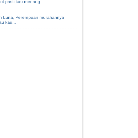
iot pasti kau menang....
h Luna, Perempuan murahannya
au kau...