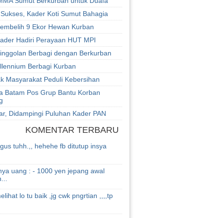
A Sumut Berkurban untuk Duafa
Sukses, Kader Koti Sumut Bahagia
mbelih 9 Ekor Hewan Kurban
Kader Hadiri Perayaan HUT MPI
ainggolan Berbagi dengan Berkurban
illennium Berbagi Kurban
k Masyarakat Peduli Kebersihan
 Batam Pos Grup Bantu Korban
g
ar, Didampingi Puluhan Kader PAN
KOMENTAR TERBARU
us tuhh.,, hehehe fb ditutup insya
.
ya uang : - 1000 yen jepang awal
...
lihat lo tu baik ,jg cwk pngrtian ,,,,tp