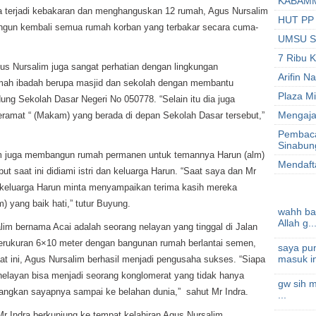
KABAMMM
ya terjadi kebakaran dan menghanguskan 12 rumah, Agus Nursalim
HUT PP 
un kembali semua rumah korban yang terbakar secara cuma-
UMSU Se
7 Ribu 
us Nursalim juga sangat perhatian dengan lingkungan
Arifin N
 rumah ibadah berupa masjid dan sekolah dengan membantu
Plaza M
g Sekolah Dasar Negeri No 050778. “Selain itu dia juga
Mengaja
ramat “ (Makam) yang berada di depan Sekolah Dasar tersebut,”
Pembaca
Sinabun
m juga membangun rumah permanen untuk temannya Harun (alm)
Mendaft
ut saat ini didiami istri dan keluarga Harun. “Saat saya dan Mr
an keluarga Harun minta menyampaikan terima kasih mereka
 yang baik hati,” tutur Buyung.
wahh bag
Allah g..
im bernama Acai adalah seorang nelayan yang tinggal di Jalan
rukuran 6×10 meter dengan bangunan rumah berlantai semen,
saya pun
masuk in
aat ini, Agus Nursalim berhasil menjadi pengusaha sukses. “Siapa
elayan bisa menjadi seorang konglomerat yang tidak hanya
gw sih me
angkan sayapnya sampai ke belahan dunia,” sahut Mr Indra.
...
r Indra berkunjung ke tempat kelahiran Agus Nursalim,