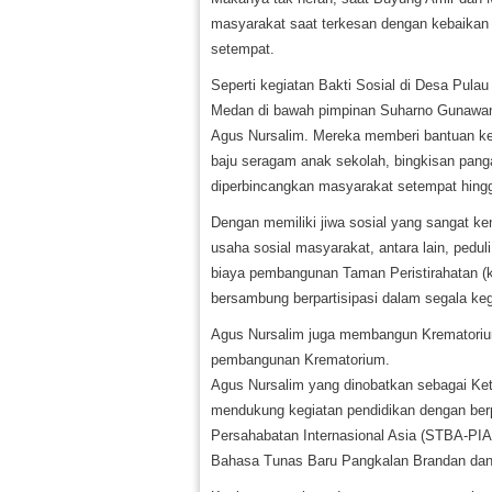
masyarakat saat terkesan dengan kebaikan
setempat.
Seperti kegiatan Bakti Sosial di Desa Pul
Medan di bawah pimpinan Suharno Gunawan 
Agus Nursalim. Mereka memberi bantuan ke
baju seragam anak sekolah, bingkisan panga
diperbincangkan masyarakat setempat hingg
Dengan memiliki jiwa sosial yang sangat ken
usaha sosial masyarakat, antara lain, pe
biaya pembangunan Taman Peristirahatan (k
bersambung berpartisipasi dalam segala ke
Agus Nursalim juga membangun Krematori
pembangunan Krematorium.
Agus Nursalim yang dinobatkan sebagai Ke
mendukung kegiatan pendidikan dengan ber
Persahabatan Internasional Asia (STBA-PIA
Bahasa Tunas Baru Pangkalan Brandan dan