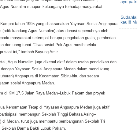
ayo patr
 Agus Nursalim maupun keluarganya terhadap masyarakat
Sudahla
kau!!! M
au Kampai tahun 1995 yang dilaksanakan Yayasan Sosial Angsapura
(adik kandung Agus Nursalim) atas donasi sepenuhnya oleh
pada masyarakat setempat berupa pengobatan gratis, pemberian
n dan uang tunai. “Jiwa sosial Pak Agus masih selalu
a saat ini,” tambah Buyung Amir.
tal, Agus Nursalim juga dikenal aktif dalam usaha pendidikan dan
duli dengan Yayasan Sosial Angsapura Medan dalam mendukung
uburan) Angsapura di Kecamatan Sibiru-biru dan secara
giatan sosial Angsapura Medan.
um di KM 17,5 Jalan Raya Medan–Lubuk Pakam dan proyek
tua Kehormatan Tetap di Yayasan Angsapura Medan juga aktif
partisipasi membangun Sekolah Tinggi Bahasa Asing–
) di Medan, turut juga membantu pembangunan Sekolah Tri
 Sekolah Darma Bakti Lubuk Pakam.