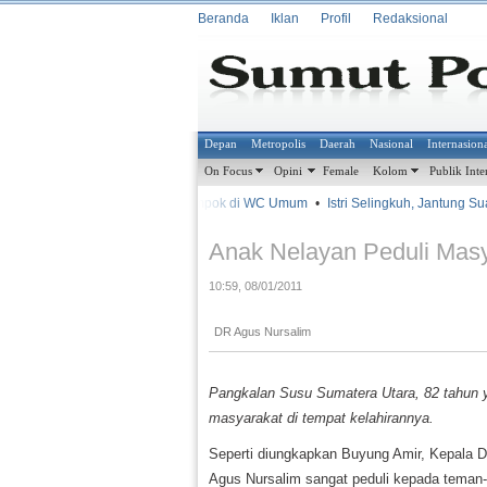
Beranda
Iklan
Profil
Redaksional
Depan
Metropolis
Daerah
Nasional
Internasion
On Focus
Opini
Female
Kolom
Publik Inte
•
•
Dirampok di WC Umum
•
Istri Selingkuh, Jantung Sua
METROSIANA
Anak Nelayan Peduli Mas
10:59, 08/01/2011
DR Agus Nursalim
Pangkalan Susu Sumatera Utara, 82 tahun ya
masyarakat di tempat kelahirannya.
Seperti diungkapkan Buyung Amir, Kepala D
Agus Nursalim sangat peduli kepada teman-