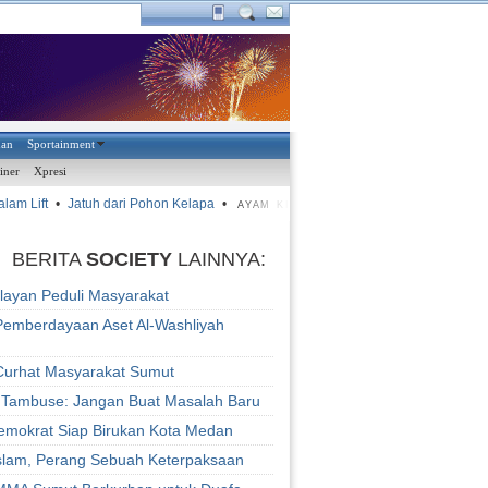
han
Sportainment
iner
Xpresi
m Lift
•
Jatuh dari Pohon Kelapa
•
•
Derbi Deli Sepi
•
Pela
AYAM KINANTAN
BERITA
SOCIETY
LAINNYA:
layan Peduli Masyarakat
 Pemberdayaan Aset Al-Washliyah
urhat Masyarakat Sumut
Tambuse: Jangan Buat Masalah Baru
Demokrat Siap Birukan Kota Medan
slam, Perang Sebuah Keterpaksaan