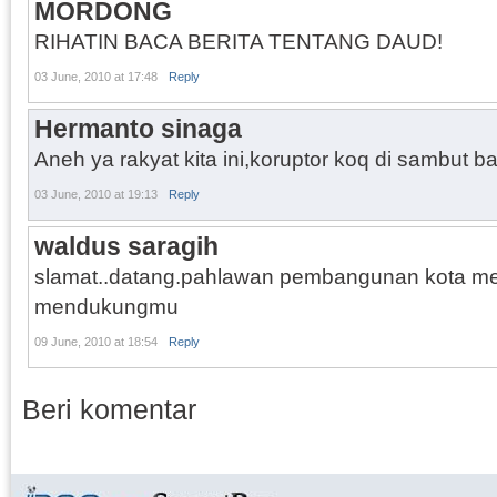
MORDONG
RIHATIN BACA BERITA TENTANG DAUD!
03 June, 2010 at 17:48
Reply
Hermanto sinaga
Aneh ya rakyat kita ini,koruptor koq di sambut 
03 June, 2010 at 19:13
Reply
waldus saragih
slamat..datang.pahlawan pembangunan kota me
mendukungmu
09 June, 2010 at 18:54
Reply
Beri komentar