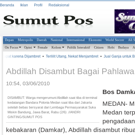
Beranda
Iklan
Profil
Redaksional
Depan
Metropolis
Daerah
Nasional
Internasional
Ekonomi
World Soccer
All 
On Focus
Opini
Female
Kolom
Publik Interaktif
Citizen
Hobi
Budaya
A
t karena Dijambret
•
Terlilit Utang, Nekat Menjambret
•
Jual Ganja untuk Biayai A
Abdillah Disambut Bagai Pahlaw
10:54, 03/06/2010
Bos Damka
DISAMBUT: Warga mengerumuni Abdillah saat tiba di terminal
MEDAN- Ma
kedatangan Bandara Polonia Medan saat tiba dari Jakarta
setelah bebas bersyarat dari Lembaga Permasyarakat Suka
Medan terp
Miskin Bandung, Jawa Barat, Rabu (2/6) .//ANDRI
GINTING/SUMUT POS
pengadaan
kebakaran (Damkar), Abdillah disambut ribu