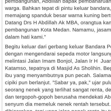
pembangunan, Abdillah bapak pembaharuan 
warga. Bahkan tepat di pintu keluar bandar
memajang spanduk besar warna kuning bertu
Datang Drs H Abdillah Ak MBA, orangtua ka
pembangunan Kota Medan. Namamu, jasamu
dalam hati kami.”
Begitu keluar dari gerbang keluar Bandara P
dengan mengendarai sepeda motor langsung
melintasi Jalan Imam Bonjol, Jalan Ir H Jua
Katamso, tepatnya di Masjid As Sholihin. Begi
ibu yang menyambutnya pun pecah. Salaman
cipiki pun berlanjut. ”Sabar ya, pak,” ujar p
seorang nenek yang terlihat sangat renta, 
dan tergopoh-gopoh berusaha mendekati Ab
senyum dia memeluk nenek rentah tersebut.