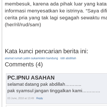
membesuk, karena ada pihak luar yang kat
informasi menyesatkan ke istrinya. “Saya difit
cerita pria yang tak lagi segagah sewaktu mas
(her/ril/rud/sam)
Kata kunci pencarian berita ini:
alamat rumah yatim sukamiskin bandung
istri abdillah
Comments (4)
PC.IPNU ASAHAN
selamat datang pak abdillah………..
pak syamsul jangan tinggalkan kami…………
03 June, 2010 at 13:49
Reply