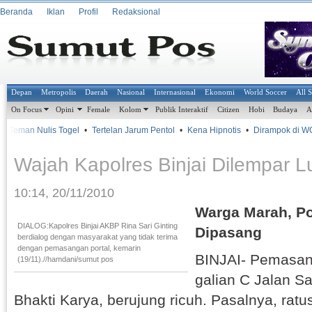
Beranda
Iklan
Profil
Redaksional
Depan
Metropolis
Daerah
Nasional
Internasional
Ekonomi
World Soccer
All 
On Focus
Opini
Female
Kolom
Publik Interaktif
Citizen
Hobi
Budaya
A
 Teman Nulis Togel
•
Tertelan Jarum Pentol
•
Kena Hipnotis
•
Dirampok di WC
Wajah Kapolres Binjai Dilempar 
10:14, 20/11/2010
Warga Marah, Po
DIALOG:Kapolres Binjai AKBP Rina Sari Ginting
Dipasang
berdialog dengan masyarakat yang tidak terima
dengan pemasangan portal, kemarin
BINJAI- Pemasang
(19/11).//hamdani/sumut pos
galian C Jalan S
Bhakti Karya, berujung ricuh. Pasalnya, rat