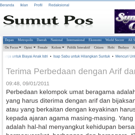
Beranda
Iklan
Profil
Redaksional
Depan
Metropolis
Daerah
Nasional
Internasional
Ekonomi
World Soccer
All 
On Focus
Opini
Female
Kolom
Publik Interaktif
Citizen
Hobi
Budaya
A
anja untuk Biayai Anak Istri
•
Isap Sabu untuk Hilangkan Suntuk
•
Mencuri Untuk
Terima Perbedaan dengan Arif da
09:48, 09/01/2011
Perbedaan kelompok umat beragama adalah
yang harus diterima dengan arif dan bijaks
atau yang berkaitan dengan keyakinan haru
kepada ajaran agama masing-masing. Yang p
adalah hal-hal menyangkut kehidupan bers