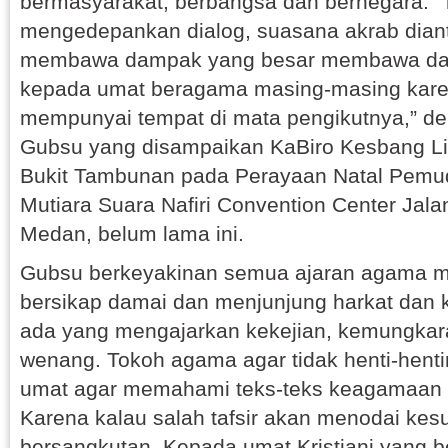
bermasyarakat, berbangsa dan bernegara. 
mengedepankan dialog, suasana akrab dian
membawa dampak yang besar membawa da
kepada umat beragama masing-masing kar
mempunyai tempat di mata pengikutnya,” d
Gubsu yang disampaikan KaBiro Kesbang L
Bukit Tambunan pada Perayaan Natal Pemu
Mutiara Suara Nafiri Convention Center Jal
Medan, belum lama ini.
Gubsu berkeyakinan semua ajaran agama m
bersikap damai dan menjunjung harkat dan 
ada yang mengajarkan kekejian, kemungka
wenang. Tokoh agama agar tidak henti-hen
umat agar memahami teks-teks keagamaan s
Karena kalau salah tafsir akan menodai kes
bersangkutan. Kepada umat Kristiani yang b