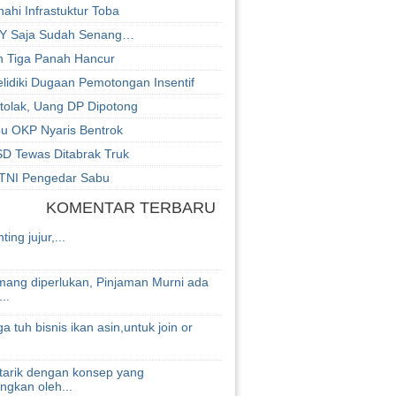
ahi Infrastuktur Toba
BY Saja Sudah Senang…
 Tiga Panah Hancur
lidiki Dugaan Pemotongan Insentif
itolak, Uang DP Dipotong
u OKP Nyaris Bentrok
SD Tewas Ditabrak Truk
TNI Pengedar Sabu
KOMENTAR TERBARU
ing jujur,...
mang diperlukan, Pinjaman Murni ada
..
ga tuh bisnis ikan asin,untuk join or
rtarik dengan konsep yang
ngkan oleh...