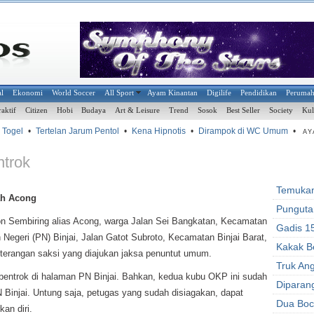
al
Ekonomi
World Soccer
All Sport
Ayam Kinantan
Digilife
Pendidikan
Peruma
raktif
Citizen
Hobi
Budaya
Art & Leisure
Trend
Sosok
Best Seller
Society
Kul
ogel
•
Tertelan Jarum Pentol
•
Kena Hipnotis
•
Dirampok di WC Umum
•
AYA
trok
Temukan
ah Acong
Punguta
n Sembiring alias Acong, warga Jalan Sei Bangkatan, Kecamatan
Gadis 15
n Negeri (PN) Binjai, Jalan Gatot Subroto, Kecamatan Binjai Barat,
Kakak B
terangan saksi yang diajukan jaksa penuntut umum.
Truk An
 bentrok di halaman PN Binjai. Bahkan, kedua kubu OKP ini sudah
Diparan
Binjai. Untung saja, petugas yang sudah disiagakan, dapat
Dua Boc
an diri.