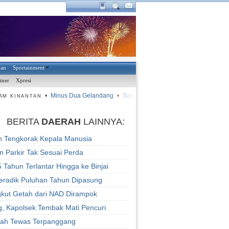
han
Sportainment
iner
Xpresi
•
Minus Dua Gelandang
•
Satu Tekad Lolos ke ISL
•
Cosmin Raw
M KINANTAN
BERITA
DAERAH
LAINNYA:
 Tengkorak Kepala Manusia
n Parkir Tak Sesuai Perda
 Tahun Terlantar Hingga ke Binjai
eradik Puluhan Tahun Dipasung
gkut Getah dari NAD Dirampok
g, Kapolsek Tembak Mati Pencuri
ah Tewas Terpanggang