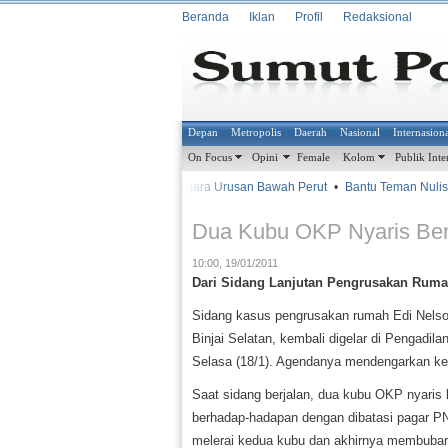
Beranda
Iklan
Profil
Redaksional
Depan
Metropolis
Daerah
Nasional
Internasion
On Focus
Opini
Female
Kolom
Publik Inte
•
•
Gara-gara Urusan Bawah Perut
•
Bantu Teman Nulis T
METROSIANA
Dua Kubu OKP Nyaris Ben
10:00, 19/01/2011
Dari Sidang Lanjutan Pengrusakan Rum
Sidang kasus pengrusakan rumah Edi Nelso
Binjai Selatan, kembali digelar di Pengadila
Selasa (18/1). Agendanya mendengarkan ke
Saat sidang berjalan, dua kubu OKP nyaris
berhadap-hadapan dengan dibatasi pagar PN 
melerai kedua kubu dan akhirnya membubark