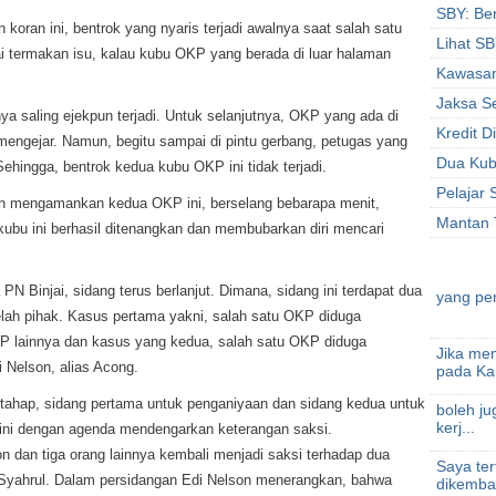
SBY: Ben
koran ini, bentrok yang nyaris terjadi awalnya saat salah satu
Lihat S
 termakan isu, kalau kubu OKP yang berada di luar halaman
Kawasan
Jaksa Se
a saling ejekpun terjadi. Untuk selanjutnya, OKP yang ada di
Kredit D
 mengejar. Namun, begitu sampai di pintu gerbang, petugas yang
Dua Kub
ehingga, bentrok kedua kubu OKP ini tidak terjadi.
Pelajar 
n mengamankan kedua OKP ini, berselang bebarapa menit,
Mantan 
kubu ini berhasil ditenangkan dan membubarkan diri mencari
PN Binjai, sidang terus berlanjut. Dimana, sidang ini terdapat dua
yang pent
elah pihak. Kasus pertama yakni, salah satu OKP diduga
 lainnya dan kasus yang kedua, salah satu OKP diduga
Jika me
 Nelson, alias Acong.
pada Ka.
rtahap, sidang pertama untuk penganiyaan dan sidang kedua untuk
boleh ju
kerj...
ini dengan agenda mendengarkan keterangan saksi.
 dan tiga orang lainnya kembali menjadi saksi terhadap dua
Saya te
 Syahrul. Dalam persidangan Edi Nelson menerangkan, bahwa
dikemba