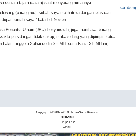
wa senjata tajam (sajam) saat menyerang rumahnya.
sombong.
lewang (parang-red), sebab saya melihatnya dengan jelas dari
i depan rumah saya,” kata Edi Nelson.
aksa Penuntut Umum (JPU) Heriyansyah, juga membawa barang
 waktu persidangan tidak cukup, maka sidang yang dipimpin ketua
n hakim anggota Sulhanuddin SH,MH, serta Fauzi SH,MH ini,
Copyright © 2009-2010
HarianSumutPos.com
REDAKSI:
Telp: Fax:
Email: -
Mobile Version