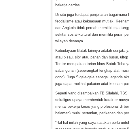
bekerja cerdas.
Di situ juga terdapat penjelasan bagaimana
feodalisme atau kekuasaan mutlak. Keenam
dan Angkola tidak pernah memiliki raja tu
sekitar sosial-kultural dan memiliki peran
wilayah desanya.
Kebudayaan Batak lainnya adalah senjata y
atau pisau, sior atau panah dan busur, ultop
Tor-tor merupakan tarian khas Batak Toba y
sabangunan (seperangkat lengkap alat musik
gong). Juga Sigale-gale sebagai legenda ak
juga dapat melihat pakaian adat keenam pu
Seperti yang disampaikan TB Silalahi, TBS C
sekaligus upaya membentuk karakter masya
mental pekerja keras yang profesional di b
halaman) mulai pertanian, perikanan dan per
“Hal-hal inilah yang saya rasakan perlu untu