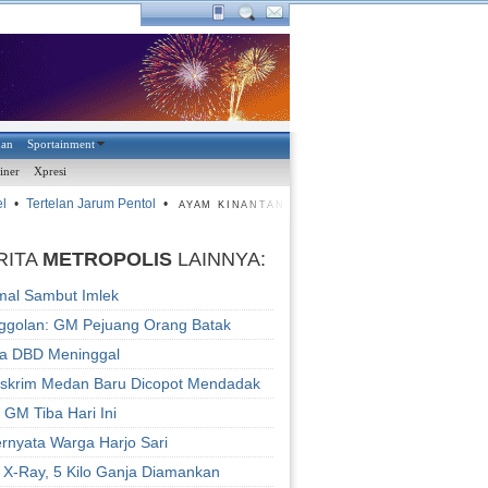
han
Sportainment
iner
Xpresi
•
Tertelan Jarum Pentol
•
•
Masih Nervous
•
Target Maksim
AYAM KINANTAN
RITA
METROPOLIS
LAINNYA:
mal Sambut Imlek
ggolan: GM Pejuang Orang Batak
ta DBD Meninggal
eskrim Medan Baru Dicopot Mendadak
GM Tiba Hari Ini
rnyata Warga Harjo Sari
 X-Ray, 5 Kilo Ganja Diamankan