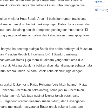
guru...
iliki cita-cita tinggi dan bekerja keras untuk menggapainya
alamatny
kan miniatur Huta Batak. Area ini berisikan rumah tradisional
n disusun mengikuti bentuk perkampungan Batak Toba zaman dulu.
atu, dan ulubalang adalah komponen penting dari huta batak. Di
, patung yang dapat menari dalam dan kebudayaan menangkap ikan
ahu banyak hal tentang budaya Batak dan serba-serbinya di Museum
ikan Presiden Republik Indonesia DR H Susilo Bambang
asyarakat Batak juga memiliki aksara yang terdiri atas dua
 ni surat. Aksara Batak ini bahkan dipuji dan dianggap sebagai tata
usun secara ilmiah. Aksara Batak Toba disebut juga dengan
masyarakat Batak yaitu Paias Rohamu (bersihkan hatimu), Paias
Peheanmu (bersihkan pakaianmu), palas jabumu (bersihkan
halamanmu). Ada juga nasihat leluhur tanah batak yaitu
n), Hagabeon (carilah kesempurnaan hidup), dan Hasangapon
ip yang mengajak masyarakat Batak untuk bekerja keras dan