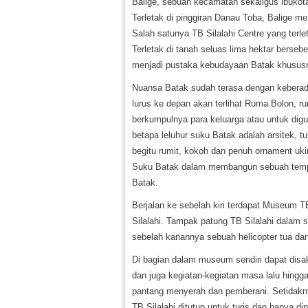
Balige, sebuah kecamatan sekaligus ibukot
Terletak di pinggiran Danau Toba, Balige m
Salah satunya TB Silalahi Centre yang terl
Terletak di tanah seluas lima hektar berseb
menjadi pustaka kebudayaan Batak khusus
Nuansa Batak sudah terasa dengan keberad
lurus ke depan akan terlihat Ruma Bolon, 
berkumpulnya para keluarga atau untuk di
betapa leluhur suku Batak adalah arsitek, tu
begitu rumit, kokoh dan penuh ornament uki
Suku Batak dalam membangun sebuah tempat
Batak.
Berjalan ke sebelah kiri terdapat Museum T
Silalahi. Tampak patung TB Silalahi dalam s
sebelah kanannya sebuah helicopter tua dan 
Di bagian dalam museum sendiri dapat disa
dan juga kegiatan-kegiatan masa lalu hingga 
pantang menyerah dan pemberani. Setidakny
TB Silalahi ditutup untuk turis dan hanya 