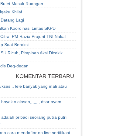
 Butet Masuk Ruangan
gaku Khilaf
 Datang Lagi
lkan Koordinasi Lintas SKPD
 Citra, PM Razia Prajurit TNI Nakal
p Saat Beraksi
SU Ricuh, Pimpinan Aksi Dicekik
adis Deg-degan
KOMENTAR TERBARU
kses .. lele banyak yang mati atau
.
 bnyak x alasan,,,,,,,, dsar ayam
.
 adalah pribadi seorang putra putri
.
na cara mendaftar on line sertifikasi