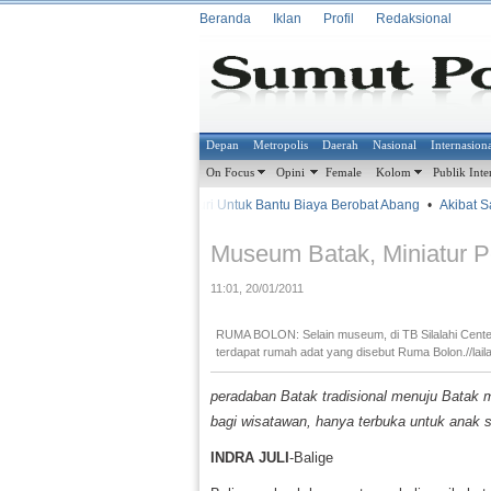
Beranda
Iklan
Profil
Redaksional
Depan
Metropolis
Daerah
Nasional
Internasion
On Focus
Opini
Female
Kolom
Publik Inte
•
•
Mencuri Untuk Bantu Biaya Berobat Abang
•
Akibat Sal
METROSIANA
Museum Batak, Miniatur 
11:01, 20/01/2011
RUMA BOLON: Selain museum, di TB Silalahi Center
terdapat rumah adat yang disebut Ruma Bolon.//lail
peradaban Batak tradisional menuju Batak m
bagi wisatawan, hanya terbuka untuk ana
INDRA JULI
-Balige