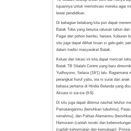
tujuannya untuk memotivasi mereka agar mem
lewat pendidikan.
Di bahagian belakang kita pun dapat menemu
Batak Toba yang berusia ratusan tahun da
Pagar dari pohon bambu, hariara, kuburan b
situ juga dapat dilihat tiruan si gale-gale
dalam tradisi masyarakat Batak.
Keluar dari lokasi ini kita dapat mencari t
Batak TB Silalahi Centre yang baru diresm
Yudhoyono, Selasa (18/1) lalu. Bagaimana m
perangkat huruf yaitu, ina ni surat dan anak
bahasa pertama di Hindia Belanda yang dis
Aksara si sia-sia (9-9).
Di situ juga dapat ditemui nasihat leluhur 
Pamatanganmu (bersihkan tubuhmu), Paias 
rumahmu), dan Pahias Alamanmu (bersihkan 
Hamoraon (carilah rezeki dan keberuntunga
(carilah kehormatan dan kemuliaan). Prins