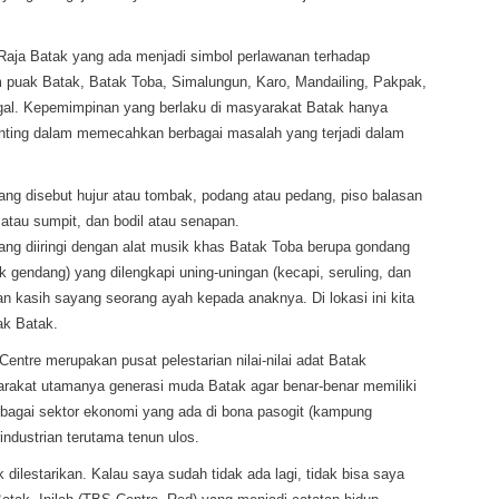
 Raja Batak yang ada menjadi simbol perlawanan terhadap
 puak Batak, Batak Toba, Simalungun, Karo, Mandailing, Pakpak,
nggal. Kepemimpinan yang berlaku di masyarakat Batak hanya
 penting dalam memecahkan berbagai masalah yang terjadi dalam
ang disebut hujur atau tombak, podang atau pedang, piso balasan
 atau sumpit, dan bodil atau senapan.
ang diiringi dengan alat musik khas Batak Toba berupa gondang
 gendang) yang dilengkapi uning-uningan (kecapi, seruling, dan
an kasih sayang seorang ayah kepada anaknya. Di lokasi ini kita
ak Batak.
entre merupakan pusat pelestarian nilai-nilai adat Batak
rakat utamanya generasi muda Batak agar benar-benar memiliki
erbagai sektor ekonomi yang ada di bona pasogit (kampung
industrian terutama tenun ulos.
k dilestarikan. Kalau saya sudah tidak ada lagi, tidak bisa saya