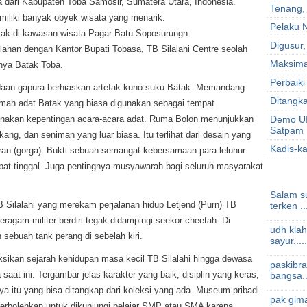
a dari Kabupaten Toba Samosir, Sumatera Utara, Indonesia.
Tenang,
emiliki banyak obyek wisata yang menarik.
Pelaku N
etak di kawasan wisata Pagar Batu Soposurungn
Digusur,
elahan dengan Kantor Bupati Tobasa, TB Silalahi Centre seolah
Maksima
nya Batak Toba.
Perbaiki
aan gapura berhiaskan artefak kuno suku Batak. Memandang
Ditangka
rumah adat Batak yang biasa digunakan sebagai tempat
gunakan kepentingan acara-acara adat. Ruma Bolon menunjukkan
Demo UI
Satpam
kang, dan seniman yang luar biasa. Itu terlihat dari desain yang
Kadis-k
ran (gorga). Bukti sebuah semangat kebersamaan para leluhur
 tinggal. Juga pentingnya musyawarah bagi seluruh masyarakat
Salam su
B Silalahi yang merekam perjalanan hidup Letjend (Purn) TB
terken ..
eragam militer berdiri tegak didampingi seekor cheetah. Di
udh klah
sebuah tank perang di sebelah kiri.
sayur.....
ksikan sejarah kehidupan masa kecil TB Silalahi hingga dewasa
paskibra
saat ini. Tergambar jelas karakter yang baik, disiplin yang keras,
bangsa..
a itu yang bisa ditangkap dari koleksi yang ada. Museum pribadi
pak gima
diperbolehkan untuk dikunjungi pelajar SMP atau SMA karena