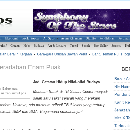
al
Ekonomi
World Soccer
All Sport
Ayam Kinantan
Digilife
Pendidikan
Peruma
raktif
Citizen
Hobi
Budaya
Art & Leisure
Trend
Sosok
Best Seller
Society
Kul
ah Beralih Kerjaan
•
Gara-gara Urusan Bawah Perut
•
Bantu Teman Nulis Togel
Peradaban Enam Puak
BE
Bazar A
Jadi Catatan Hidup Nilai-nilai Budaya
RE Nain
 Balige juga
Museum Batak di TB Sialahi Center menjadi
a azizah/sumut pos
Penderi
salah satu saksi sejarah yang merekam
Kanit R
odern. Uniknya, ada museum pribadi TB Silalahi yang tertutup
Jenazah 
k sekolah SMP dan SMA. Bagaimana suasananya?
Mrs X Te
Terlacak