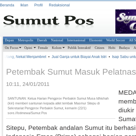
Beranda
Iklan
Profil
Redaksional
Depan
Metropolis
Daerah
Nasional
Internasional
Ekonomi
World Soccer
All 
On Focus
Opini
Female
Kolom
Publik Interaktif
Citizen
Hobi
Budaya
A
it Utang, Nekat Menjambret
•
Jual Ganja untuk Biayai Anak Istri
•
Isap Sabu untuk
Petembak Sumut Masuk Pelatna
10:11, 24/01/2011
MEDAN
SANTUNAN: Ketua Harian Pengprov Perbakin Sumut Musa Idhishah
memb
(kiri) memberi santunan kepada atlet tembak Masmur Sitepu di
Sekretariat Pengprov Perbakin Sumut, kemarin (22/1)
diukir
sore.//Istimewa/Sumut Pos
Sumat
Sitepu, Petembak andalan Sumut itu berhas