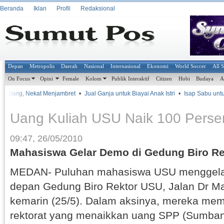
Beranda
Iklan
Profil
Redaksional
Depan
Metropolis
Daerah
Nasional
Internasional
Ekonomi
World Soccer
All 
On Focus
Opini
Female
Kolom
Publik Interaktif
Citizen
Hobi
Budaya
A
it Utang, Nekat Menjambret
•
Jual Ganja untuk Biayai Anak Istri
•
Isap Sabu untuk
Uang Kuliah USU Naik 100 Perse
09:47, 26/05/2010
Mahasiswa Gelar Demo di Gedung Biro Re
MEDAN- Puluhan mahasiswa USU menggelar 
depan Gedung Biro Rektor USU, Jalan Dr 
kemarin (25/5). Dalam aksinya, mereka mem
rektorat yang menaikkan uang SPP (Sumb