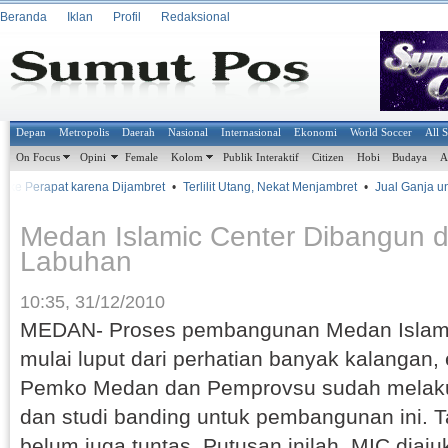
Beranda
Iklan
Profil
Redaksional
Depan
Metropolis
Daerah
Nasional
Internasional
Ekonomi
World Soccer
All 
On Focus
Opini
Female
Kolom
Publik Interaktif
Citizen
Hobi
Budaya
A
 ke Perapat karena Dijambret
•
Terlilit Utang, Nekat Menjambret
•
Jual Ganja untu
Medan Islamic Center Dibangun 
Labuhan
10:35, 31/12/2010
MEDAN- Proses pembangunan Medan Islami
mulai luput dari perhatian banyak kalangan,
Pemko Medan dan Pemprovsu sudah mela
dan studi banding untuk pembangunan ini. Ta
belum juga tuntas. Putusan inilah, MIC diaj