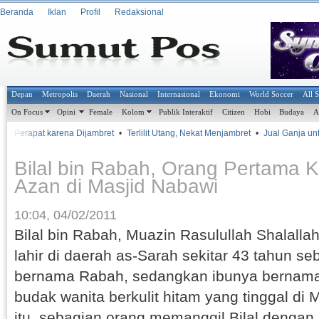
Beranda
Iklan
Profil
Redaksional
Depan
Metropolis
Daerah
Nasional
Internasional
Ekonomi
World Soccer
All 
On Focus
Opini
Female
Kolom
Publik Interaktif
Citizen
Hobi
Budaya
A
ke Perapat karena Dijambret
•
Terlilit Utang, Nekat Menjambret
•
Jual Ganja untuk
Bilal bin Rabah, Orang Pertama
Azan di Masjid Nabawi
10:04, 04/02/2011
Bilal bin Rabah, Muazin Rasulullah Shalallah
lahir di daerah as-Sarah sekitar 43 tahun se
bernama Rabah, sedangkan ibunya bernam
budak wanita berkulit hitam yang tinggal di
itu, sebagian orang memanggil Bilal dengan