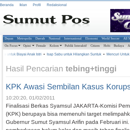
Beranda
Iklan
Profil
Redaksional
Depan
Metropolis
Daerah
Nasional
Internasional
Ekonomi
World Soccer
All 
On Focus
Opini
Female
Kolom
Publik Interaktif
Citizen
Hobi
Budaya
A
untuk Biayai Anak Istri
•
Isap Sabu untuk Hilangkan Suntuk
•
Mencuri Untuk Ban
Hasil Pencarian
tebing+tinggi
KPK Awasi Sembilan Kasus Korups
10:20:20, 01/02/2011
Finalisasi Berkas Syamsul JAKARTA-Komisi Pem
(KPK) berupaya bisa memenuhi target melimpahk
Gubernur Sumut Syamsul Arifin pada Februari ini