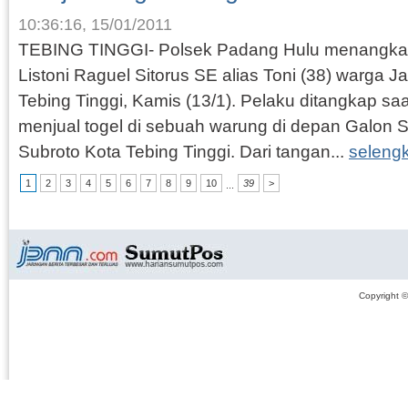
10:36:16, 15/01/2011
TEBING TINGGI- Polsek Padang Hulu menangkap p
Listoni Raguel Sitorus SE alias Toni (38) warga J
Tebing Tinggi, Kamis (13/1). Pelaku ditangkap s
menjual togel di sebuah warung di depan Galon
Subroto Kota Tebing Tinggi. Dari tangan...
seleng
1
2
3
4
5
6
7
8
9
10
39
>
...
Copyright 