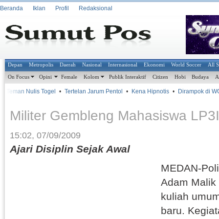
Beranda
Iklan
Profil
Redaksional
Depan
Metropolis
Daerah
Nasional
Internasional
Ekonomi
World Soccer
All 
On Focus
Opini
Female
Kolom
Publik Interaktif
Citizen
Hobi
Budaya
A
 Teman Nulis Togel
•
Tertelan Jarum Pentol
•
Kena Hipnotis
•
Dirampok di WC
Militer Gembleng Mahasiswa LP3
15:02, 07/09/2009
Ajari Disiplin Sejak Awal
MEDAN-Polit
Adam Malik
kuliah umu
baru. Kegia