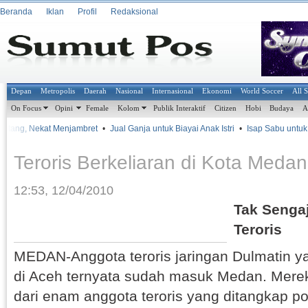
Beranda
Iklan
Profil
Redaksional
Depan
Metropolis
Daerah
Nasional
Internasional
Ekonomi
World Soccer
All 
On Focus
Opini
Female
Kolom
Publik Interaktif
Citizen
Hobi
Budaya
A
Utang, Nekat Menjambret
•
Jual Ganja untuk Biayai Anak Istri
•
Isap Sabu untuk Hi
Teroris Berkeliaran di Kota Medan
12:53, 12/04/2010
Tak Sengaj
Teroris
MEDAN-Anggota teroris jaringan Dulmatin yan
di Aceh ternyata sudah masuk Medan. Mere
dari enam anggota teroris yang ditangkap pol