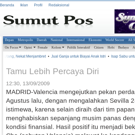
Beranda
Iklan
Profil
Redaksional
Depan
Metropolis
Daerah
Nasional
Internasional
Ekonomi
World Soccer
All 
On Focus
Opini
Female
Kolom
Publik Interaktif
Citizen
Hobi
Budaya
A
it Utang, Nekat Menjambret
•
Jual Ganja untuk Biayai Anak Istri
•
Isap Sabu untuk
Tamu Lebih Percaya Diri
12:30, 13/09/2009
MADRID-Valencia mengejutkan pekan perdan
Agustus lalu, dengan mengalahkan Sevilla 
istimewa, karena selain diraih dari tim papan
menghabiskan sepanjang musim panas de
kondisi finansial. Hasil positif itu menjadi be