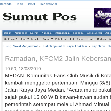
Beranda
Iklan
Profil
Redaksional
Depan
Metropolis
Daerah
Nasional
Internasional
Ekonomi
World Soccer
All 
On Focus
Opini
Female
Kolom
Publik Interaktif
Citizen
Hobi
Budaya
A
it Utang, Nekat Menjambret
•
Jual Ganja untuk Biayai Anak Istri
•
Isap Sabu untuk
Ramadan, KFCM2 Jalin Kebersa
10:50, 18/08/2010
MEDAN- Komunitas Fans Club Musik di Ko
kembali menggelar pertemuan, Minggu (8/8) 
Jalan Karya Jaya Medan. “Acara mulai puku
sejak pukul 15.00 WIB kawan-kawan sudah 
pemerintah setempat melalui Ahmad Minual 