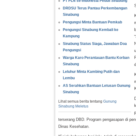
PT PLN se-Indonesia Peduli Sinabung
DRDSU Terus Pantau Perkembangan
Sinabung
Pengungsi Minta Bantuan Pemkab
Pengungsi Sinabung Kembali ke
Kampung
“
Sinabung Status Siaga, Jawaban Doa
Pengungsi
Warga Karo Perantauan Bantu Korban
Sinabung
Leluhur Minta Kambing Putih dan
Lembu
AS Serahkan Bantuan Letusan Gunung
Sinabung
Lihat semua berita tentang
Gunung
k
Sinabung Meletus
terserang DBD. Program pengasapan di peng
Dinas Kesehatan.