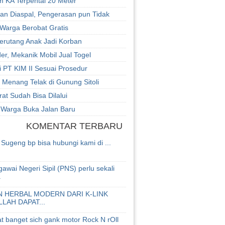
m KA Terpental 20 Meter
an Diaspal, Pengerasan pun Tidak
 Warga Berobat Gratis
erutang Anak Jadi Korban
er, Mekanik Mobil Jual Togel
 PT KIM II Sesuai Prosedur
Menang Telak di Gunung Sitoli
rat Sudah Bisa Dilalui
 Warga Buka Jalan Baru
KOMENTAR TERBARU
Sugeng bp bisa hubungi kami di ...
awai Negeri Sipil (PNS) perlu sekali
.
 HERBAL MODERN DARI K-LINK
LLAH DAPAT...
at banget sich gank motor Rock N rOll