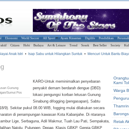
al
Ekonomi
World Soccer
All Sport
Ayam Kinantan
Digilife
Pendidikan
Peruma
raktif
Citizen
Hobi
Budaya
Art & Leisure
Trend
Sosok
Best Seller
Society
Kul
ai Anak Istri
•
Isap Sabu untuk Hilangkan Suntuk
•
Mencuri Untuk Bantu Biaya 
ng
Orangtu
KARO-Untuk meminimalkan penyebaran
Kami To
penyakit demam berdarah dengue (DBD)
tusan Gunung
Warga B
arigan/Sumut Pos
lokasi pengungsi korban letusan Gunung
Penguru
Sinabung difogging (pengasapan), Sabtu
Thamrin-
18/9). Sekitar pukul 08.00 WIB, fogging mulai dilakukan secara
Barongs
maraton di penampungan kawasan Kota Kabanjahe. Di ntaranya
Jambur Lige, Serbaguna, Adil Makmur, Tuah Lau Pati, Sempakata,
Retak Ak
Dalihan Natolu, Pulungen, Depag, Klasis GBKP, Gereja GBKP