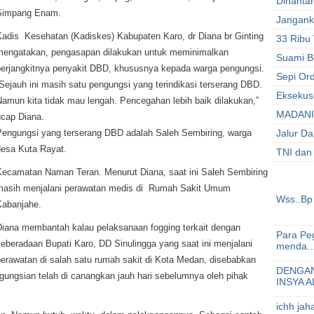
Dihanta
Simpang Enam.
Jangank
Kadis Kesehatan (Kadiskes) Kabupaten Karo, dr Diana br Ginting
33 Ribu
mengatakan, pengasapan dilakukan untuk meminimalkan
Suami B
berjangkitnya penyakit DBD, khususnya kepada warga pengungsi.
Sepi Ord
Sejauh ini masih satu pengungsi yang terindikasi terserang DBD.
Eksekusi
Namun kita tidak mau lengah. Pencegahan lebih baik dilakukan,”
MADANI 
ucap Diana.
Pengungsi yang terserang DBD adalah Saleh Sembiring, warga
Jalur Da
desa Kuta Rayat.
TNI dan
Kecamatan Naman Teran. Menurut Diana, saat ini Saleh Sembiring
masih menjalani perawatan medis di Rumah Sakit Umum
Wss..Bp 
Kabanjahe.
Diana membantah kalau pelaksanaan fogging terkait dengan
Para Peg
eberadaan Bupati Karo, DD Sinulingga yang saat ini menjalani
menda..
perawatan di salah satu rumah sakit di Kota Medan, disebabkan
DENGAN
ungsian telah di canangkan jauh hari sebelumnya oleh pihak
INSYA A
ichh jah