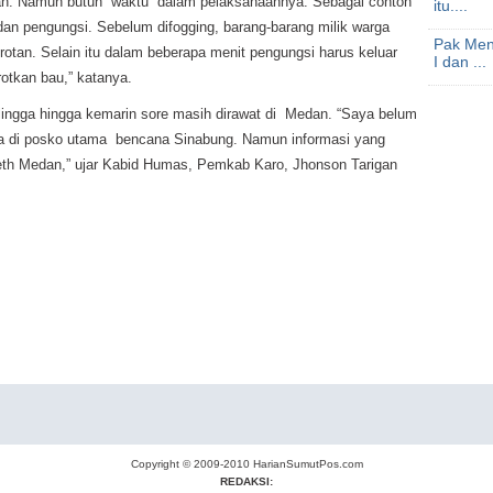
nakan. Namun butuh waktu dalam pelaksanaannya. Sebagai contoh
itu....
dan pengungsi. Sebelum difogging, barang-barang milik warga
Pak Men
tan. Selain itu dalam beberapa menit pengungsi harus keluar
I dan ...
otkan bau,” katanya.
ulingga hingga kemarin sore masih dirawat di Medan. “Saya belum
ada di posko utama bencana Sinabung. Namun informasi yang
beth Medan,” ujar Kabid Humas, Pemkab Karo, Jhonson Tarigan
Copyright © 2009-2010
HarianSumutPos.com
REDAKSI: