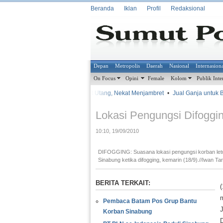
Beranda
Iklan
Profil
Redaksional
Depan
Metropolis
Daerah
Nasional
Internasion
On Focus
Opini
Female
Kolom
Publik Inte
•
•
Terlilit Utang, Nekat Menjambret
•
Jual Ganja untuk Biay
METROSIANA
Lokasi Pengungsi Difoggi
10:10, 19/09/2010
DIFOGGING: Suasana lokasi pengungsi korban le
Sinabung ketika difogging, kemarin (18/9).//Iwan T
BERITA TERKAIT:
(
Pembaca Batam Pos Grup Bantu
Korban Sinabung