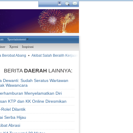
han
Sportainment
iner
Xpresi
Inspirasi
Berobat Abang
•
Akibat Salah Beralih Kerjaan
•
•
Vagner Lu
AYAM KINANTAN
BERITA
DAERAH
LAINNYA:
a Dewanti: Sudah Seratus Wartawan
lak Wawancara
erhamburan Menyelamatkan Diri
san KTP dan KK Online Diresmikan
Rolel Dilantik
ai Serba Hijau
ibat Abrasi