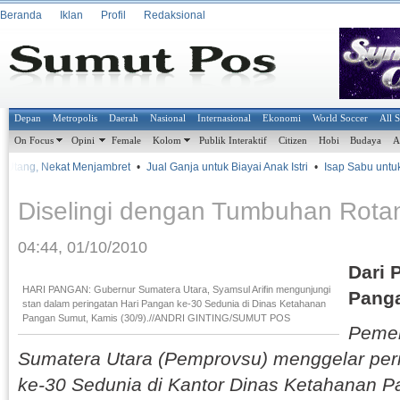
Beranda
Iklan
Profil
Redaksional
Depan
Metropolis
Daerah
Nasional
Internasional
Ekonomi
World Soccer
All 
On Focus
Opini
Female
Kolom
Publik Interaktif
Citizen
Hobi
Budaya
A
t Utang, Nekat Menjambret
•
Jual Ganja untuk Biayai Anak Istri
•
Isap Sabu untuk H
Diselingi dengan Tumbuhan Rota
04:44, 01/10/2010
Dari 
HARI PANGAN: Gubernur Sumatera Utara, Syamsul Arifin mengunjungi
Panga
stan dalam peringatan Hari Pangan ke-30 Sedunia di Dinas Ketahanan
Pangan Sumut, Kamis (30/9).//ANDRI GINTING/SUMUT POS
Pemer
Sumatera Utara (Pemprovsu) menggelar per
ke-30 Sedunia di Kantor Dinas Ketahanan 